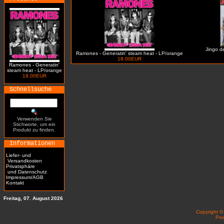
Jingo de
Ramones - Generatin' steam heat - LP/orange
18.00EUR
Ramones - Generatin'
steam heat - LP/orange
18.00EUR
Schnellsuche
Verwenden Sie
Stichworte, um ein
Produkt zu finden.
Informationen
Liefer- und
Versandkosten
Privatsphäre
und Datenschutz
Impressum/AGB
Kontakt
Freitag, 07. August 2026
Copyright 
Po