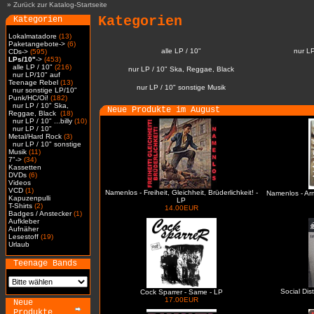
»
Zurück zur Katalog-Startseite
Kategorien
Kategorien
Lokalmatadore
(13)
Paketangebote->
(6)
alle LP / 10"
nur L
CDs->
(595)
LPs/10"
->
(453)
alle LP / 10"
(216)
nur LP / 10" Ska, Reggae, Black
nur LP/10" auf
Teenage Rebel
(13)
nur LP / 10" sonstige Musik
nur sonstige LP/10"
Punk/HC/Oi!
(182)
nur LP / 10" Ska,
Neue Produkte im August
Reggae, Black
(18)
nur LP / 10" ...billy
(10)
nur LP / 10"
Metal/Hard Rock
(3)
nur LP / 10" sonstige
Musik
(11)
7"->
(34)
Kassetten
DVDs
(6)
Videos
VCD
(1)
Namenlos - Freiheit, Gleichheit, Brüderlichkeit! -
Namenlos - Ar
Kapuzenpulli
LP
T-Shirts
(2)
14.00EUR
Badges / Anstecker
(1)
Aufkleber
Aufnäher
Lesestoff
(19)
Urlaub
Teenage Bands
Social Dis
Cock Sparrer - Same - LP
17.00EUR
Neue
Produkte