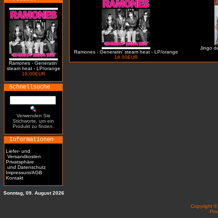
Jingo de
Ramones - Generatin' steam heat - LP/orange
18.00EUR
Ramones - Generatin'
steam heat - LP/orange
18.00EUR
Schnellsuche
Verwenden Sie
Stichworte, um ein
Produkt zu finden.
Informationen
Liefer- und
Versandkosten
Privatsphäre
und Datenschutz
Impressum/AGB
Kontakt
Sonntag, 09. August 2026
Copyright 
Po