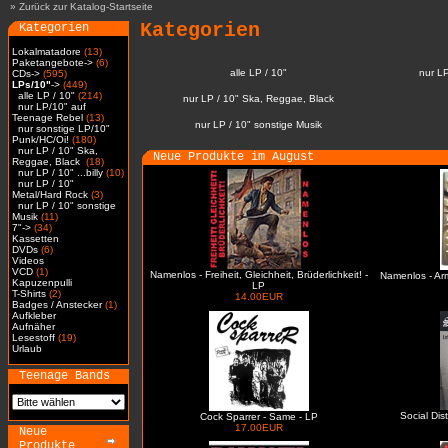
»
Zurück zur Katalog-Startseite
Kategorien
Kategorien
Lokalmatadore
(13)
Paketangebote->
(6)
alle LP / 10"
nur L
CDs->
(595)
LPs/10"
->
(449)
alle LP / 10"
(214)
nur LP / 10" Ska, Reggae, Black
nur LP/10" auf
Teenage Rebel
(13)
nur LP / 10" sonstige Musik
nur sonstige LP/10"
Punk/HC/Oi!
(180)
nur LP / 10" Ska,
Neue Produkte im August
Reggae, Black
(18)
nur LP / 10" ...billy
(10)
nur LP / 10"
Metal/Hard Rock
(3)
nur LP / 10" sonstige
Musik
(11)
7"->
(34)
Kassetten
DVDs
(6)
Videos
VCD
(1)
Namenlos - Freiheit, Gleichheit, Brüderlichkeit! -
Namenlos - Ar
Kapuzenpulli
LP
T-Shirts
(2)
14.00EUR
Badges / Anstecker
(1)
Aufkleber
Aufnäher
Lesestoff
(19)
Urlaub
Teenage Bands
Social Dis
Cock Sparrer - Same - LP
17.00EUR
Neue
Produkte