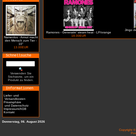
Jingo de
Ramones - Generatin' steam heat - LP/orange
18.00EUR
Namenlos - Armut macht
den Mensch zum Tier -
10"
13.00EUR
Schnellsuche
Verwenden Sie
Stichworte, um ein
Produkt zu finden.
Informationen
Liefer- und
Versandkosten
Privatsphäre
und Datenschutz
Impressum/AGB
Kontakt
Donnerstag, 06. August 2026
Copyright 
Po