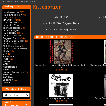
»
Zurück zur Katalog-Startseite
Kategorien
Kategorien
Lokalmatadore
(13)
Paketangebote->
(6)
alle LP / 10"
nur L
CDs->
(595)
LPs/10"
->
(453)
alle LP / 10"
(216)
nur LP / 10" Ska, Reggae, Black
nur LP/10" auf
Teenage Rebel
(13)
nur LP / 10" sonstige Musik
nur sonstige LP/10"
Punk/HC/Oi!
(182)
nur LP / 10" Ska,
Neue Produkte im August
Reggae, Black
(18)
nur LP / 10" ...billy
(10)
nur LP / 10"
Metal/Hard Rock
(3)
nur LP / 10" sonstige
Musik
(11)
7"->
(34)
Kassetten
DVDs
(6)
Videos
VCD
(1)
Namenlos - Freiheit, Gleichheit, Brüderlichkeit! -
Namenlos - Ar
Kapuzenpulli
LP
T-Shirts
(2)
14.00EUR
Badges / Anstecker
(1)
Aufkleber
Aufnäher
Lesestoff
(19)
Urlaub
Teenage Bands
Social Dis
Cock Sparrer - Same - LP
17.00EUR
Neue
Produkte