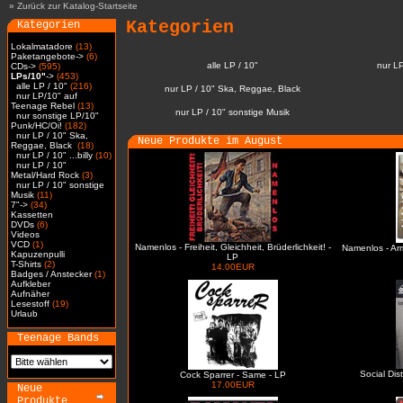
»
Zurück zur Katalog-Startseite
Kategorien
Kategorien
Lokalmatadore
(13)
Paketangebote->
(6)
alle LP / 10"
nur L
CDs->
(595)
LPs/10"
->
(453)
alle LP / 10"
(216)
nur LP / 10" Ska, Reggae, Black
nur LP/10" auf
Teenage Rebel
(13)
nur LP / 10" sonstige Musik
nur sonstige LP/10"
Punk/HC/Oi!
(182)
nur LP / 10" Ska,
Neue Produkte im August
Reggae, Black
(18)
nur LP / 10" ...billy
(10)
nur LP / 10"
Metal/Hard Rock
(3)
nur LP / 10" sonstige
Musik
(11)
7"->
(34)
Kassetten
DVDs
(6)
Videos
VCD
(1)
Namenlos - Freiheit, Gleichheit, Brüderlichkeit! -
Namenlos - Ar
Kapuzenpulli
LP
T-Shirts
(2)
14.00EUR
Badges / Anstecker
(1)
Aufkleber
Aufnäher
Lesestoff
(19)
Urlaub
Teenage Bands
Social Dis
Cock Sparrer - Same - LP
17.00EUR
Neue
Produkte