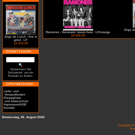
Jingo de
Ramones - Generatin' steam heat - LP/orange
18.00EUR
Jingo de Lunch - Axe to
grind - LP
18.00EUR
Schnellsuche
Verwenden Sie
Stichworte, um ein
Produkt zu finden.
Informationen
Liefer- und
Versandkosten
Privatsphäre
und Datenschutz
Impressum/AGB
Kontakt
Donnerstag, 06. August 2026
Copyright 
Po