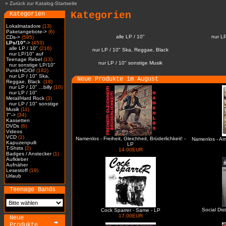
»
Zurück zur Katalog-Startseite
Kategorien
Kategorien
Lokalmatadore
(13)
Paketangebote->
(6)
alle LP / 10"
nur L
CDs->
(595)
LPs/10"
->
(453)
alle LP / 10"
(216)
nur LP / 10" Ska, Reggae, Black
nur LP/10" auf
Teenage Rebel
(13)
nur LP / 10" sonstige Musik
nur sonstige LP/10"
Punk/HC/Oi!
(182)
nur LP / 10" Ska,
Neue Produkte im August
Reggae, Black
(18)
nur LP / 10" ...billy
(10)
nur LP / 10"
Metal/Hard Rock
(3)
nur LP / 10" sonstige
Musik
(11)
7"->
(34)
Kassetten
DVDs
(6)
Videos
VCD
(1)
Namenlos - Freiheit, Gleichheit, Brüderlichkeit! -
Namenlos - Ar
Kapuzenpulli
LP
T-Shirts
(2)
14.00EUR
Badges / Anstecker
(1)
Aufkleber
Aufnäher
Lesestoff
(19)
Urlaub
Teenage Bands
Social Dis
Cock Sparrer - Same - LP
17.00EUR
Neue
Produkte