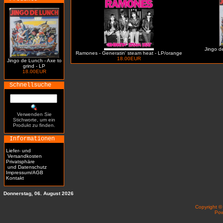
Jingo de
Ramones - Generatin' steam heat - LP/orange
18.00EUR
Jingo de Lunch - Axe to
grind - LP
18.00EUR
Schnellsuche
Verwenden Sie
Stichworte, um ein
Produkt zu finden.
Informationen
Liefer- und
Versandkosten
Privatsphäre
und Datenschutz
Impressum/AGB
Kontakt
Donnerstag, 06. August 2026
Copyright 
Po