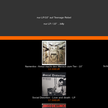
nur LP/10" auf Teenage Rebel
nur LP / 10" ...billy
Schl
Namenlos - Armut macht den Mensch zum Tier - 10"
13.00EUR
Social Distortion - Love and death - LP
17.00EUR