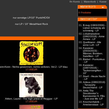
Ihr Konto
|
Warenkorb
|
Kasse
Warenkorb
0 Produkte
nur sonstige LP/10" Punk/HC/Oi!
Bestseller
nur LP / 10" Metal/Hard Rock
01.
B.trug (1983/2006) -
Lieber schwierig als
schmierig - LP
02.
Lokalmatadore
(1992/2018) - Arme
Armee - LP
03.
Quellmann - Alle
anne Luft - LP
04.
Kassierer
(2003/2023) -
Männer, Bomben,
Satelliten - LP
05.
Bärbel - Punkzirkus
- LP
06.
Kassierer
eim-Keim - Nichts gewonnen, nichts verloren, Vol.2 - LP blau
(1997/2016) -
17.00EUR
Taubenvergiften -
10"
07.
Start! - Heute Nacht
- LP
08.
Artless (1980/2016)
- Tanzparty
Deutschland - LP
09.
Attila The
Stockbroker´s
Barnstormer ft. FBs
Aitken, Laurel - The high priest of Reggae - LP
- Just one life -LP
17.00EUR
10.
Knochenfabrik -
Ameisenstaat - LP