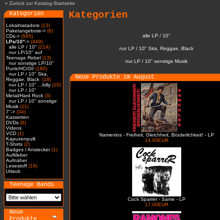
»
Zurück zur Katalog-Startseite
Kategorien
Kategorien
Lokalmatadore
(13)
Paketangebote->
(6)
alle LP / 10"
CDs->
(595)
LPs/10"
->
(449)
alle LP / 10"
(214)
nur LP / 10" Ska, Reggae, Black
nur LP/10" auf
Teenage Rebel
(13)
nur LP / 10" sonstige Musik
nur sonstige LP/10"
Punk/HC/Oi!
(180)
nur LP / 10" Ska,
Neue Produkte im August
Reggae, Black
(18)
nur LP / 10" ...billy
(10)
nur LP / 10"
Metal/Hard Rock
(3)
nur LP / 10" sonstige
Musik
(11)
7"->
(34)
Kassetten
DVDs
(6)
Videos
VCD
(1)
Namenlos - Freiheit, Gleichheit, Brüderlichkeit! - LP
Kapuzenpulli
14.00EUR
T-Shirts
(2)
Badges / Anstecker
(1)
Aufkleber
Aufnäher
Lesestoff
(19)
Urlaub
Teenage Bands
Cock Sparrer - Same - LP
17.00EUR
Neue
Produkte