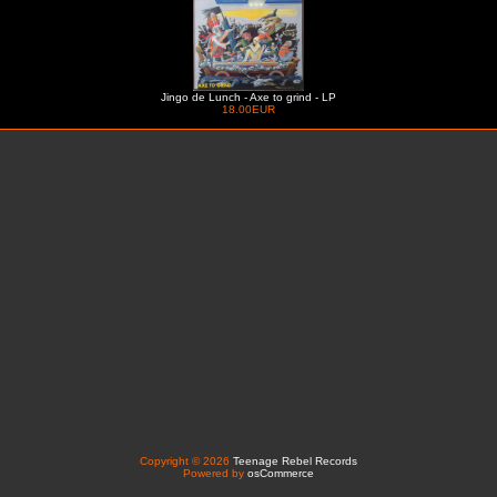
Jingo de Lunch - Axe to grind - LP
18.00EUR
Copyright © 2026
Teenage Rebel Records
Powered by
osCommerce