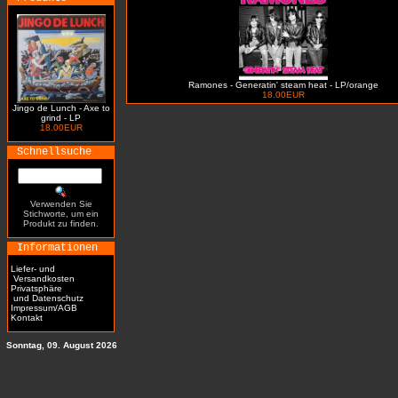
Ramones - Generatin' steam heat - LP/orange
18.00EUR
Jingo de Lunch - Axe to
grind - LP
18.00EUR
Schnellsuche
Verwenden Sie
Stichworte, um ein
Produkt zu finden.
Informationen
Liefer- und
Versandkosten
Privatsphäre
und Datenschutz
Impressum/AGB
Kontakt
Sonntag, 09. August 2026