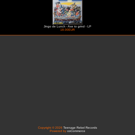
Jingo de Lunch - Axe to grind - LP
18.00EUR
Copyright © 2026
Teenage Rebel Records
Powered by
osCommerce