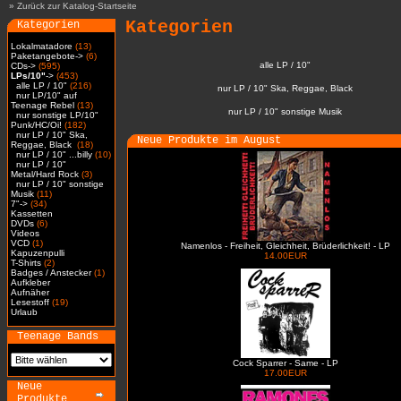
»
Zurück zur Katalog-Startseite
Kategorien
Kategorien
Lokalmatadore
(13)
Paketangebote->
(6)
alle LP / 10"
CDs->
(595)
LPs/10"
->
(453)
alle LP / 10"
(216)
nur LP / 10" Ska, Reggae, Black
nur LP/10" auf
Teenage Rebel
(13)
nur LP / 10" sonstige Musik
nur sonstige LP/10"
Punk/HC/Oi!
(182)
nur LP / 10" Ska,
Neue Produkte im August
Reggae, Black
(18)
nur LP / 10" ...billy
(10)
nur LP / 10"
Metal/Hard Rock
(3)
nur LP / 10" sonstige
Musik
(11)
7"->
(34)
Kassetten
DVDs
(6)
Videos
VCD
(1)
Namenlos - Freiheit, Gleichheit, Brüderlichkeit! - LP
Kapuzenpulli
14.00EUR
T-Shirts
(2)
Badges / Anstecker
(1)
Aufkleber
Aufnäher
Lesestoff
(19)
Urlaub
Teenage Bands
Cock Sparrer - Same - LP
17.00EUR
Neue
Produkte