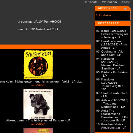
Ihr Konto
|
Warenkorb
|
Kasse
Warenkorb
0 Produkte
nur sonstige LP/10" Punk/HC/Oi!
Bestseller
nur LP / 10" Metal/Hard Rock
01.
B.trug (1983/2006) -
Lieber schwierig als
schmierig - LP
02.
Lokalmatadore
(1992/2018) - Arme
Armee - LP
03.
Quellmann - Alle
anne Luft - LP
04.
Kassierer
(2003/2023) -
Männer, Bomben,
Satelliten - LP
05.
Bärbel - Punkzirkus
- LP
06.
Kassierer
eim-Keim - Nichts gewonnen, nichts verloren, Vol.2 - LP blau
(1997/2016) -
17.00EUR
Taubenvergiften -
10"
07.
Start! - Heute Nacht
- LP
08.
Artless (1980/2016)
- Tanzparty
Deutschland - LP
09.
Attila The
Stockbroker´s
Barnstormer ft. FBs
Aitken, Laurel - The high priest of Reggae - LP
- Just one life -LP
17.00EUR
10.
Knochenfabrik -
Ameisenstaat - LP