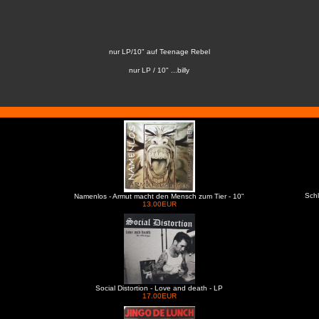
nur LP/10" auf Teenage Rebel
nur LP / 10" ...billy
Schl
Namenlos - Armut macht den Mensch zum Tier - 10"
13.00EUR
Social Distortion - Love and death - LP
17.00EUR