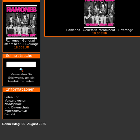
Ramones - Generatin' steam heat - LP/orange
18.00EUR
Ramones - Generatin'
steam heat - LP/orange
18.00EUR
Schnellsuche
Verwenden Sie
Stichworte, um ein
Produkt zu finden.
Informationen
Liefer- und
Versandkosten
Privatsphäre
und Datenschutz
Impressum/AGB
Kontakt
Donnerstag, 06. August 2026