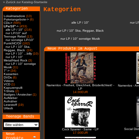
»
Zurück zur Katalog-Startseite
Kategorien
Kategorien
Lokalmatadore
(13)
Paketangebote->
(6)
alle LP / 10"
nur L
CDs->
(595)
LPs/10"
->
(453)
alle LP / 10"
(216)
nur LP / 10" Ska, Reggae, Black
nur LP/10" auf
Teenage Rebel
(13)
nur LP / 10" sonstige Musik
nur sonstige LP/10"
Punk/HC/Oi!
(182)
nur LP / 10" Ska,
Neue Produkte im August
Reggae, Black
(18)
nur LP / 10" ...billy
(10)
nur LP / 10"
Metal/Hard Rock
(3)
nur LP / 10" sonstige
Musik
(11)
7"->
(34)
Kassetten
DVDs
(6)
Videos
VCD
(1)
Namenlos - Freiheit, Gleichheit, Brüderlichkeit! -
Namenlos - Ar
Kapuzenpulli
LP
T-Shirts
(2)
14.00EUR
Badges / Anstecker
(1)
Aufkleber
Aufnäher
Lesestoff
(19)
Urlaub
Teenage Bands
Social Dis
Cock Sparrer - Same - LP
17.00EUR
Neue
Produkte