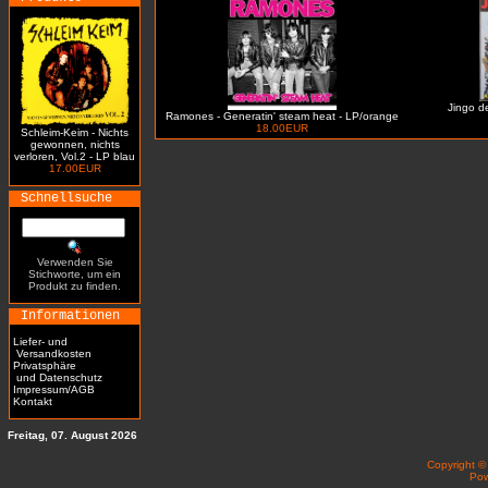
Jingo de
Ramones - Generatin' steam heat - LP/orange
18.00EUR
Schleim-Keim - Nichts
gewonnen, nichts
verloren, Vol.2 - LP blau
17.00EUR
Schnellsuche
Verwenden Sie
Stichworte, um ein
Produkt zu finden.
Informationen
Liefer- und
Versandkosten
Privatsphäre
und Datenschutz
Impressum/AGB
Kontakt
Freitag, 07. August 2026
Copyright 
Po