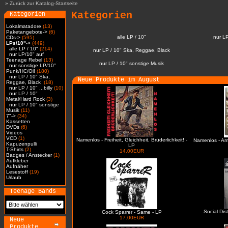
»
Zurück zur Katalog-Startseite
Kategorien
Kategorien
Lokalmatadore
(13)
Paketangebote->
(6)
alle LP / 10"
nur L
CDs->
(595)
LPs/10"
->
(449)
alle LP / 10"
(214)
nur LP / 10" Ska, Reggae, Black
nur LP/10" auf
Teenage Rebel
(13)
nur LP / 10" sonstige Musik
nur sonstige LP/10"
Punk/HC/Oi!
(180)
nur LP / 10" Ska,
Neue Produkte im August
Reggae, Black
(18)
nur LP / 10" ...billy
(10)
nur LP / 10"
Metal/Hard Rock
(3)
nur LP / 10" sonstige
Musik
(11)
7"->
(34)
Kassetten
DVDs
(6)
Videos
VCD
(1)
Namenlos - Freiheit, Gleichheit, Brüderlichkeit! -
Namenlos - Ar
Kapuzenpulli
LP
T-Shirts
(2)
14.00EUR
Badges / Anstecker
(1)
Aufkleber
Aufnäher
Lesestoff
(19)
Urlaub
Teenage Bands
Social Dis
Cock Sparrer - Same - LP
17.00EUR
Neue
Produkte