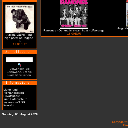
Jingo de
Ramones - Generatin' steam heat - LP/orange
18.00EUR
Aitken, Laurel - The
high priest of Reggae -
LP
17.00EUR
Schnellsuche
Verwenden Sie
Stichworte, um ein
Produkt zu finden.
Informationen
Liefer- und
Versandkosten
Privatsphäre
und Datenschutz
Impressum/AGB
Kontakt
Sonntag, 09. August 2026
Copyright 
Po