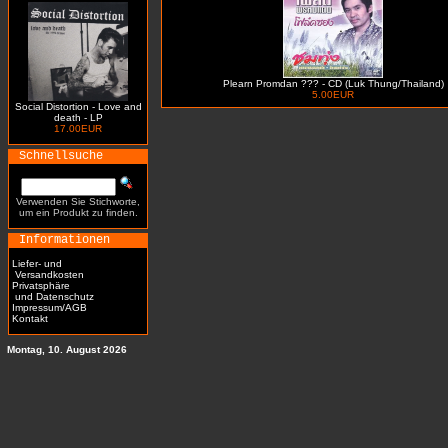
Plearn Promdan ??? - CD (Luk Thung/Thailand)
5.00EUR
Social Distortion - Love and
death - LP
17.00EUR
Schnellsuche
Verwenden Sie Stichworte,
um ein Produkt zu finden.
Informationen
Liefer- und
Versandkosten
Privatsphäre
und Datenschutz
Impressum/AGB
Kontakt
Montag, 10. August 2026