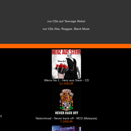
nur CDs auf Teenage Rebel
nur CDs Ska, Reggae, Black Music
Wiens No.1 - Herz aus Stein - CD
12.00EUR
r)
Nationhead - Never back off - MCD (Malaysia)
7.00EUR