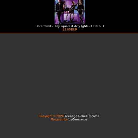
Totenwald - Dirty squats & dirty lights - CD+DVD
12.00EUR
Copyright © 2026
Teenage Rebel Records
Powered by
osCommerce