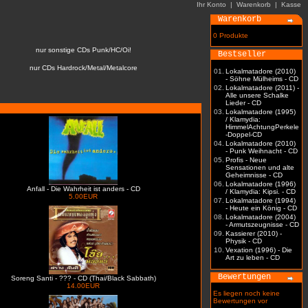
Ihr Konto
|
Warenkorb
|
Kasse
Warenkorb
0 Produkte
nur sonstige CDs Punk/HC/Oi!
Bestseller
nur CDs Hardrock/Metal/Metalcore
01.
Lokalmatadore (2010)
- Söhne Mülheims - CD
02.
Lokalmatadore (2011) -
Alle unsere Schalke
Lieder - CD
03.
Lokalmatadore (1995)
/ Klamydia:
HimmelAchtungPerkele
-Doppel-CD
04.
Lokalmatadore (2010)
- Punk Weihnacht - CD
05.
Profis - Neue
Sensationen und alte
Geheimnisse - CD
06.
Lokalmatadore (1996)
Anfall - Die Wahrheit ist anders - CD
/ Klamydia: Kipsi. - CD
5.00EUR
07.
Lokalmatadore (1994)
- Heute ein König - CD
08.
Lokalmatadore (2004)
- Armutszeugnisse - CD
09.
Kassierer (2010) -
Physik - CD
10.
Vexation (1996) - Die
Art zu leben - CD
Bewertungen
Soreng Santi - ??? - CD (Thai/Black Sabbath)
14.00EUR
Es liegen noch keine
Bewertungen vor