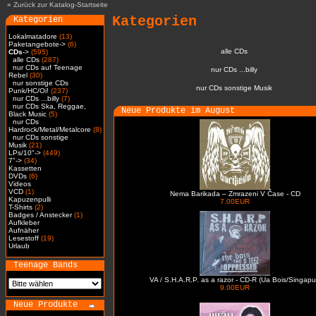
»
Zurück zur Katalog-Startseite
Kategorien
Kategorien
Lokalmatadore
(13)
Paketangebote->
(6)
alle CDs
CDs
->
(595)
alle CDs
(287)
nur CDs auf Teenage
nur CDs ...billy
Rebel
(30)
nur sonstige CDs
nur CDs sonstige Musik
Punk/HC/Oi!
(237)
nur CDs ...billy
(7)
nur CDs Ska, Reggae,
Neue Produkte im August
Black Music
(5)
nur CDs
Hardrock/Metal/Metalcore
(8)
nur CDs sonstige
Musik
(21)
LPs/10"->
(449)
7"->
(34)
Kassetten
DVDs
(6)
Videos
VCD
(1)
Nema Barikada – Zmrazeni V Čase - CD
Kapuzenpulli
7.00EUR
T-Shirts
(2)
Badges / Anstecker
(1)
Aufkleber
Aufnäher
Lesestoff
(19)
Urlaub
Teenage Bands
VA / S.H.A.R.P. as a razor - CD-R (Ua Bois/Singapu
9.00EUR
Neue Produkte