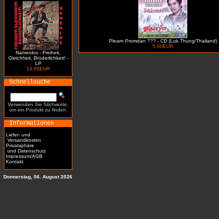
Plearn Promdan ??? - CD (Luk Thung/Thailand)
5.00EUR
Namenlos - Freiheit,
Gleichheit, Brüderlichkeit! -
LP
14.00EUR
Schnellsuche
Verwenden Sie Stichworte,
um ein Produkt zu finden.
Informationen
Liefer- und
Versandkosten
Privatsphäre
und Datenschutz
Impressum/AGB
Kontakt
Donnerstag, 06. August 2026