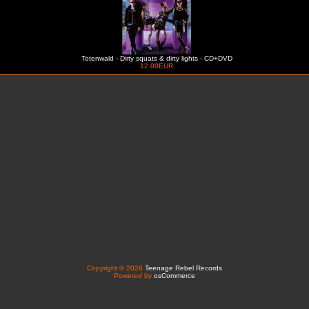
Totenwald - Dirty squats & dirty lights - CD+DVD
12.00EUR
Copyright © 2026
Teenage Rebel Records
Powered by
osCommerce