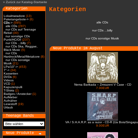
»
Zurück zur Katalog-Startseite
Kategorien
Kategorien
Lokalmatadore
(13)
Paketangebote->
(6)
alle CDs
CDs
->
(595)
alle CDs
(287)
nur CDs auf Teenage
nur CDs ...billy
Rebel
(30)
nur sonstige CDs
nur CDs sonstige Musik
Punk/HC/Oi!
(237)
nur CDs ...billy
(7)
nur CDs Ska, Reggae,
Neue Produkte im August
Black Music
(5)
nur CDs
Hardrock/Metal/Metalcore
(8)
nur CDs sonstige
Musik
(21)
LPs/10"->
(453)
7"->
(34)
Kassetten
DVDs
(6)
Videos
VCD
(1)
Nema Barikada – Zmrazeni V Čase - CD
Kapuzenpulli
7.00EUR
T-Shirts
(2)
Badges / Anstecker
(1)
Aufkleber
Aufnäher
Lesestoff
(19)
Urlaub
Teenage Bands
VA / S.H.A.R.P. as a razor - CD-R (Ua Bois/Singapu
9.00EUR
Neue Produkte