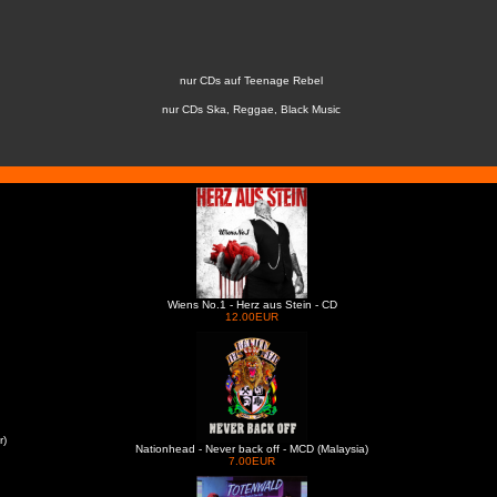
nur CDs auf Teenage Rebel
nur CDs Ska, Reggae, Black Music
Wiens No.1 - Herz aus Stein - CD
12.00EUR
r)
Nationhead - Never back off - MCD (Malaysia)
7.00EUR