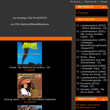
Ihr Konto
|
Warenkorb
|
Kasse
Warenkorb
0 Produkte
nur sonstige CDs Punk/HC/Oi!
Bestseller
nur CDs Hardrock/Metal/Metalcore
01.
Lokalmatadore (2010)
- Söhne Mülheims - CD
02.
Lokalmatadore (2011) -
Alle unsere Schalke
Lieder - CD
03.
Lokalmatadore (1995)
/ Klamydia:
HimmelAchtungPerkele
-Doppel-CD
04.
Lokalmatadore (2010)
- Punk Weihnacht - CD
05.
Profis - Neue
Sensationen und alte
Geheimnisse - CD
06.
Lokalmatadore (1996)
Anfall - Die Wahrheit ist anders - CD
/ Klamydia: Kipsi. - CD
5.00EUR
07.
Lokalmatadore (1994)
- Heute ein König - CD
08.
Lokalmatadore (2004)
- Armutszeugnisse - CD
09.
Kassierer (2010) -
Physik - CD
10.
Vexation (1996) - Die
Art zu leben - CD
Bewertungen
Soreng Santi - ??? - CD (Thai/Black Sabbath)
14.00EUR
Es liegen noch keine
Bewertungen vor