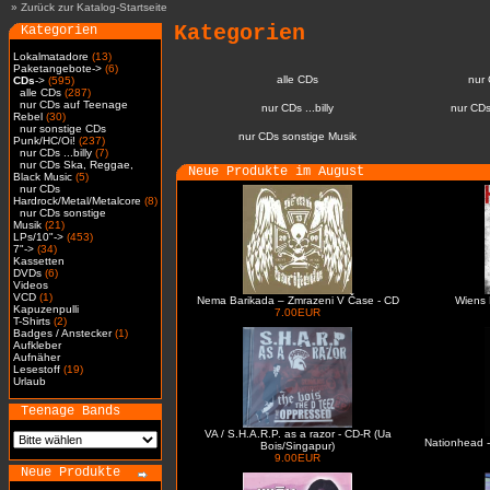
»
Zurück zur Katalog-Startseite
Kategorien
Kategorien
Lokalmatadore
(13)
Paketangebote->
(6)
alle CDs
nur
CDs
->
(595)
alle CDs
(287)
nur CDs auf Teenage
nur CDs ...billy
nur CDs
Rebel
(30)
nur sonstige CDs
nur CDs sonstige Musik
Punk/HC/Oi!
(237)
nur CDs ...billy
(7)
nur CDs Ska, Reggae,
Neue Produkte im August
Black Music
(5)
nur CDs
Hardrock/Metal/Metalcore
(8)
nur CDs sonstige
Musik
(21)
LPs/10"->
(453)
7"->
(34)
Kassetten
DVDs
(6)
Videos
VCD
(1)
Nema Barikada – Zmrazeni V Čase - CD
Wiens 
Kapuzenpulli
7.00EUR
T-Shirts
(2)
Badges / Anstecker
(1)
Aufkleber
Aufnäher
Lesestoff
(19)
Urlaub
Teenage Bands
VA / S.H.A.R.P. as a razor - CD-R (Ua
Nationhead -
Bois/Singapur)
9.00EUR
Neue Produkte