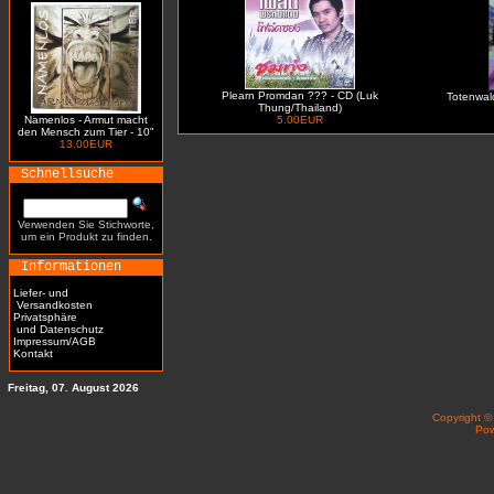
Plearn Promdan ??? - CD (Luk
Totenwald 
Thung/Thailand)
Namenlos - Armut macht
5.00EUR
den Mensch zum Tier - 10"
13.00EUR
Schnellsuche
Verwenden Sie Stichworte,
um ein Produkt zu finden.
Informationen
Liefer- und
Versandkosten
Privatsphäre
und Datenschutz
Impressum/AGB
Kontakt
Freitag, 07. August 2026
Copyright 
Po