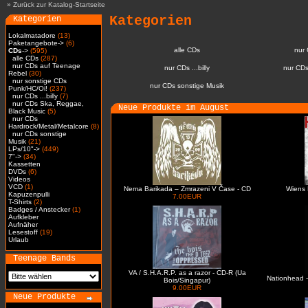
»
Zurück zur Katalog-Startseite
Kategorien
Kategorien
Lokalmatadore
(13)
Paketangebote->
(6)
alle CDs
nur
CDs
->
(595)
alle CDs
(287)
nur CDs auf Teenage
nur CDs ...billy
nur CDs
Rebel
(30)
nur sonstige CDs
nur CDs sonstige Musik
Punk/HC/Oi!
(237)
nur CDs ...billy
(7)
nur CDs Ska, Reggae,
Neue Produkte im August
Black Music
(5)
nur CDs
Hardrock/Metal/Metalcore
(8)
nur CDs sonstige
Musik
(21)
LPs/10"->
(449)
7"->
(34)
Kassetten
DVDs
(6)
Videos
VCD
(1)
Nema Barikada – Zmrazeni V Čase - CD
Wiens 
Kapuzenpulli
7.00EUR
T-Shirts
(2)
Badges / Anstecker
(1)
Aufkleber
Aufnäher
Lesestoff
(19)
Urlaub
Teenage Bands
VA / S.H.A.R.P. as a razor - CD-R (Ua
Nationhead -
Bois/Singapur)
9.00EUR
Neue Produkte