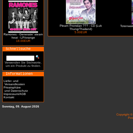
Plearn Promdan ??? - CD (Luk
Totenwald 
Thung/Thailand)
5.00EUR
Ramones - Generatin' steam
heat - LP/orange
18.00EUR
Schnellsuche
Verwenden Sie Stichworte,
um ein Produkt zu finden.
Informationen
Liefer- und
Versandkosten
Privatsphäre
und Datenschutz
Impressum/AGB
Kontakt
Sonntag, 09. August 2026
Copyright 
Po