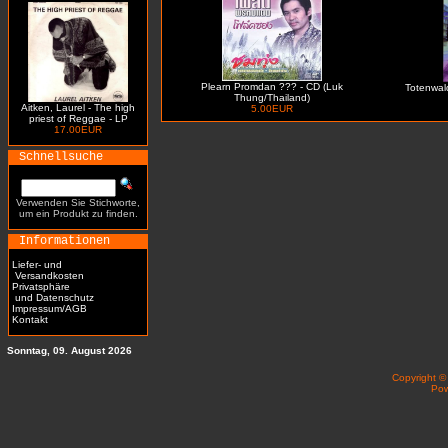
Plearn Promdan ??? - CD (Luk
Totenwald 
Thung/Thailand)
Aitken, Laurel - The high
5.00EUR
priest of Reggae - LP
17.00EUR
Schnellsuche
Verwenden Sie Stichworte,
um ein Produkt zu finden.
Informationen
Liefer- und
Versandkosten
Privatsphäre
und Datenschutz
Impressum/AGB
Kontakt
Sonntag, 09. August 2026
Copyright 
Po