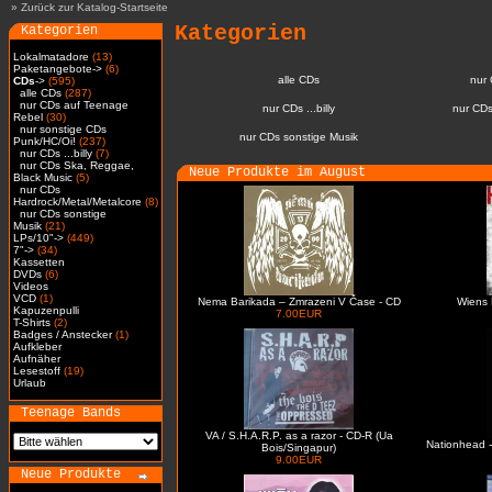
»
Zurück zur Katalog-Startseite
Kategorien
Kategorien
Lokalmatadore
(13)
Paketangebote->
(6)
alle CDs
nur
CDs
->
(595)
alle CDs
(287)
nur CDs auf Teenage
nur CDs ...billy
nur CDs
Rebel
(30)
nur sonstige CDs
nur CDs sonstige Musik
Punk/HC/Oi!
(237)
nur CDs ...billy
(7)
nur CDs Ska, Reggae,
Neue Produkte im August
Black Music
(5)
nur CDs
Hardrock/Metal/Metalcore
(8)
nur CDs sonstige
Musik
(21)
LPs/10"->
(449)
7"->
(34)
Kassetten
DVDs
(6)
Videos
VCD
(1)
Nema Barikada – Zmrazeni V Čase - CD
Wiens 
Kapuzenpulli
7.00EUR
T-Shirts
(2)
Badges / Anstecker
(1)
Aufkleber
Aufnäher
Lesestoff
(19)
Urlaub
Teenage Bands
VA / S.H.A.R.P. as a razor - CD-R (Ua
Nationhead -
Bois/Singapur)
9.00EUR
Neue Produkte