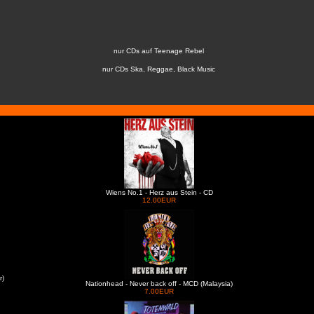
nur CDs auf Teenage Rebel
nur CDs Ska, Reggae, Black Music
Wiens No.1 - Herz aus Stein - CD
12.00EUR
r)
Nationhead - Never back off - MCD (Malaysia)
7.00EUR