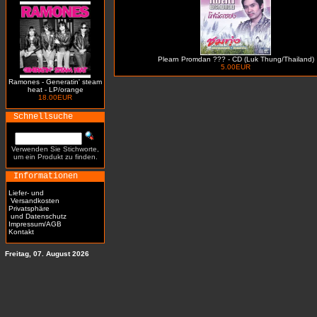
Plearn Promdan ??? - CD (Luk Thung/Thailand)
5.00EUR
Ramones - Generatin' steam
heat - LP/orange
18.00EUR
Schnellsuche
Verwenden Sie Stichworte,
um ein Produkt zu finden.
Informationen
Liefer- und
Versandkosten
Privatsphäre
und Datenschutz
Impressum/AGB
Kontakt
Freitag, 07. August 2026