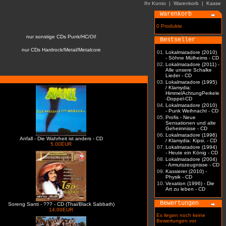
Ihr Konto
|
Warenkorb
|
Kasse
Warenkorb
0 Produkte
nur sonstige CDs Punk/HC/Oi!
Bestseller
nur CDs Hardrock/Metal/Metalcore
01.
Lokalmatadore (2010)
- Söhne Mülheims - CD
02.
Lokalmatadore (2011) -
Alle unsere Schalke
Lieder - CD
03.
Lokalmatadore (1995)
/ Klamydia:
HimmelAchtungPerkele
-Doppel-CD
04.
Lokalmatadore (2010)
- Punk Weihnacht - CD
05.
Profis - Neue
Sensationen und alte
Geheimnisse - CD
06.
Lokalmatadore (1996)
Anfall - Die Wahrheit ist anders - CD
/ Klamydia: Kipsi. - CD
5.00EUR
07.
Lokalmatadore (1994)
- Heute ein König - CD
08.
Lokalmatadore (2004)
- Armutszeugnisse - CD
09.
Kassierer (2010) -
Physik - CD
10.
Vexation (1996) - Die
Art zu leben - CD
Bewertungen
Soreng Santi - ??? - CD (Thai/Black Sabbath)
14.00EUR
Es liegen noch keine
Bewertungen vor