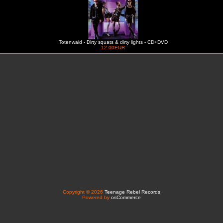
Totenwald - Dirty squats & dirty lights - CD+DVD
12.00EUR
Copyright © 2026
Teenage Rebel Records
Powered by
osCommerce