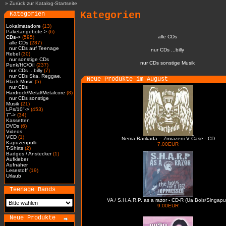
»
Zurück zur Katalog-Startseite
Kategorien
Kategorien
Lokalmatadore
(13)
Paketangebote->
(6)
alle CDs
CDs
->
(595)
alle CDs
(287)
nur CDs auf Teenage
nur CDs ...billy
Rebel
(30)
nur sonstige CDs
nur CDs sonstige Musik
Punk/HC/Oi!
(237)
nur CDs ...billy
(7)
nur CDs Ska, Reggae,
Neue Produkte im August
Black Music
(5)
nur CDs
Hardrock/Metal/Metalcore
(8)
nur CDs sonstige
Musik
(21)
LPs/10"->
(453)
7"->
(34)
Kassetten
DVDs
(6)
Videos
VCD
(1)
Nema Barikada – Zmrazeni V Čase - CD
Kapuzenpulli
7.00EUR
T-Shirts
(2)
Badges / Anstecker
(1)
Aufkleber
Aufnäher
Lesestoff
(19)
Urlaub
Teenage Bands
VA / S.H.A.R.P. as a razor - CD-R (Ua Bois/Singapu
9.00EUR
Neue Produkte