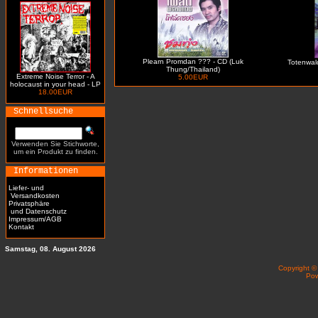
Plearn Promdan ??? - CD (Luk
Totenwald 
Thung/Thailand)
Extreme Noise Terror - A
5.00EUR
holocaust in your head - LP
18.00EUR
Schnellsuche
Verwenden Sie Stichworte,
um ein Produkt zu finden.
Informationen
Liefer- und
Versandkosten
Privatsphäre
und Datenschutz
Impressum/AGB
Kontakt
Samstag, 08. August 2026
Copyright 
Po