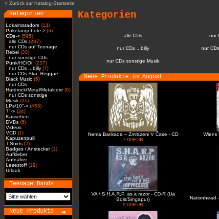
»
Zurück zur Katalog-Startseite
Kategorien
Kategorien
Lokalmatadore
(13)
Paketangebote->
(6)
alle CDs
nur
CDs
->
(595)
alle CDs
(287)
nur CDs auf Teenage
nur CDs ...billy
nur CDs
Rebel
(30)
nur sonstige CDs
nur CDs sonstige Musik
Punk/HC/Oi!
(237)
nur CDs ...billy
(7)
nur CDs Ska, Reggae,
Neue Produkte im August
Black Music
(5)
nur CDs
Hardrock/Metal/Metalcore
(8)
nur CDs sonstige
Musik
(21)
LPs/10"->
(453)
7"->
(34)
Kassetten
DVDs
(6)
Videos
VCD
(1)
Nema Barikada – Zmrazeni V Čase - CD
Wiens 
Kapuzenpulli
7.00EUR
T-Shirts
(2)
Badges / Anstecker
(1)
Aufkleber
Aufnäher
Lesestoff
(19)
Urlaub
Teenage Bands
VA / S.H.A.R.P. as a razor - CD-R (Ua
Nationhead -
Bois/Singapur)
9.00EUR
Neue Produkte