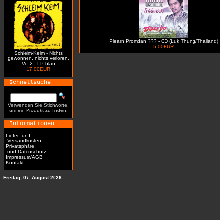
Plearn Promdan ??? - CD (Luk Thung/Thailand)
5.00EUR
Schleim-Keim - Nichts
gewonnen, nichts verloren,
Vol.2 - LP blau
17.00EUR
Schnellsuche
Verwenden Sie Stichworte,
um ein Produkt zu finden.
Informationen
Liefer- und
Versandkosten
Privatsphäre
und Datenschutz
Impressum/AGB
Kontakt
Freitag, 07. August 2026