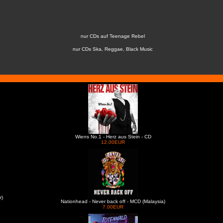
nur CDs auf Teenage Rebel
nur CDs Ska, Reggae, Black Music
Wiens No.1 - Herz aus Stein - CD
12.00EUR
r)
Nationhead - Never back off - MCD (Malaysia)
7.00EUR