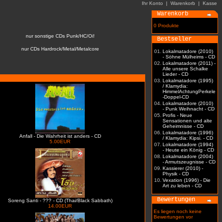
Ihr Konto
|
Warenkorb
|
Kasse
Warenkorb
0 Produkte
nur sonstige CDs Punk/HC/Oi!
Bestseller
nur CDs Hardrock/Metal/Metalcore
01.
Lokalmatadore (2010)
- Söhne Mülheims - CD
02.
Lokalmatadore (2011) -
Alle unsere Schalke
Lieder - CD
03.
Lokalmatadore (1995)
/ Klamydia:
HimmelAchtungPerkele
-Doppel-CD
04.
Lokalmatadore (2010)
- Punk Weihnacht - CD
05.
Profis - Neue
Sensationen und alte
Geheimnisse - CD
06.
Lokalmatadore (1996)
Anfall - Die Wahrheit ist anders - CD
/ Klamydia: Kipsi. - CD
5.00EUR
07.
Lokalmatadore (1994)
- Heute ein König - CD
08.
Lokalmatadore (2004)
- Armutszeugnisse - CD
09.
Kassierer (2010) -
Physik - CD
10.
Vexation (1996) - Die
Art zu leben - CD
Bewertungen
Soreng Santi - ??? - CD (Thai/Black Sabbath)
14.00EUR
Es liegen noch keine
Bewertungen vor