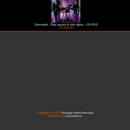
Totenwald - Dirty squats & dirty lights - CD+DVD
12.00EUR
Copyright © 2026
Teenage Rebel Records
Powered by
osCommerce