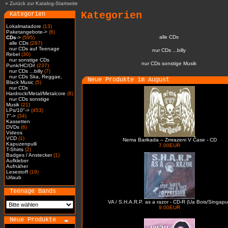
»
Zurück zur Katalog-Startseite
Kategorien
Kategorien
Lokalmatadore
(13)
Paketangebote->
(6)
alle CDs
CDs
->
(595)
alle CDs
(287)
nur CDs auf Teenage
nur CDs ...billy
Rebel
(30)
nur sonstige CDs
nur CDs sonstige Musik
Punk/HC/Oi!
(237)
nur CDs ...billy
(7)
nur CDs Ska, Reggae,
Neue Produkte im August
Black Music
(5)
nur CDs
Hardrock/Metal/Metalcore
(8)
nur CDs sonstige
Musik
(21)
LPs/10"->
(453)
7"->
(34)
Kassetten
DVDs
(6)
Videos
VCD
(1)
Nema Barikada – Zmrazeni V Čase - CD
Kapuzenpulli
7.00EUR
T-Shirts
(2)
Badges / Anstecker
(1)
Aufkleber
Aufnäher
Lesestoff
(19)
Urlaub
Teenage Bands
VA / S.H.A.R.P. as a razor - CD-R (Ua Bois/Singapu
9.00EUR
Neue Produkte