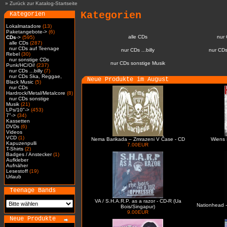
»
Zurück zur Katalog-Startseite
Kategorien
Kategorien
Lokalmatadore
(13)
Paketangebote->
(6)
alle CDs
nur
CDs
->
(595)
alle CDs
(287)
nur CDs auf Teenage
nur CDs ...billy
nur CDs
Rebel
(30)
nur sonstige CDs
nur CDs sonstige Musik
Punk/HC/Oi!
(237)
nur CDs ...billy
(7)
nur CDs Ska, Reggae,
Neue Produkte im August
Black Music
(5)
nur CDs
Hardrock/Metal/Metalcore
(8)
nur CDs sonstige
Musik
(21)
LPs/10"->
(453)
7"->
(34)
Kassetten
DVDs
(6)
Videos
VCD
(1)
Nema Barikada – Zmrazeni V Čase - CD
Wiens 
Kapuzenpulli
7.00EUR
T-Shirts
(2)
Badges / Anstecker
(1)
Aufkleber
Aufnäher
Lesestoff
(19)
Urlaub
Teenage Bands
VA / S.H.A.R.P. as a razor - CD-R (Ua
Nationhead -
Bois/Singapur)
9.00EUR
Neue Produkte