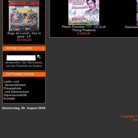
Plearn Promdan ??? - CD (Luk
Totenwald 
Thung/Thailand)
Jingo de Lunch - Axe to
5.00EUR
grind - LP
18.00EUR
Schnellsuche
Verwenden Sie Stichworte,
um ein Produkt zu finden.
Informationen
Liefer- und
Versandkosten
Privatsphäre
und Datenschutz
Impressum/AGB
Kontakt
Donnerstag, 06. August 2026
Copyright 
Po