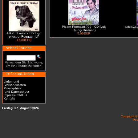
Plearn Promdan ??? - CD (Luk
Totenwald 
Thung/Thailand)
Aitken, Laurel - The high
5.00EUR
priest of Reggae - LP
17.00EUR
Schnellsuche
Verwenden Sie Stichworte,
um ein Produkt zu finden.
Informationen
Liefer- und
Versandkosten
Privatsphäre
und Datenschutz
Impressum/AGB
Kontakt
Freitag, 07. August 2026
Copyright 
Po