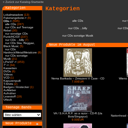
»
Zurück zur Katalog-Startseite
Kategorien
Kategorien
Lokalmatadore
(13)
Paketangebote->
(6)
alle CDs
nur
CDs
->
(595)
alle CDs
(287)
nur CDs auf Teenage
nur CDs ...billy
nur CDs
Rebel
(30)
nur sonstige CDs
nur CDs sonstige Musik
Punk/HC/Oi!
(237)
nur CDs ...billy
(7)
nur CDs Ska, Reggae,
Neue Produkte im August
Black Music
(5)
nur CDs
Hardrock/Metal/Metalcore
(8)
nur CDs sonstige
Musik
(21)
LPs/10"->
(453)
7"->
(34)
Kassetten
DVDs
(6)
Videos
VCD
(1)
Nema Barikada – Zmrazeni V Čase - CD
Wiens 
Kapuzenpulli
7.00EUR
T-Shirts
(2)
Badges / Anstecker
(1)
Aufkleber
Aufnäher
Lesestoff
(19)
Urlaub
Teenage Bands
VA / S.H.A.R.P. as a razor - CD-R (Ua
Nationhead -
Bois/Singapur)
9.00EUR
Neue Produkte