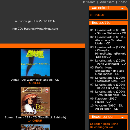
Ihr Konto
|
Warenkorb
|
Kasse
Warenkorb
0 Produkte
nur sonstige CDs Punk/HC/Oi!
Bestseller
nur CDs Hardrock/Metal/Metalcore
01.
Lokalmatadore (2010)
- Söhne Mülheims - CD
02.
Lokalmatadore (2011) -
Alle unsere Schalke
Lieder - CD
03.
Lokalmatadore (1995)
/ Klamydia:
HimmelAchtungPerkele
-Doppel-CD
04.
Lokalmatadore (2010)
- Punk Weihnacht - CD
05.
Profis - Neue
Sensationen und alte
Geheimnisse - CD
06.
Lokalmatadore (1996)
Anfall - Die Wahrheit ist anders - CD
/ Klamydia: Kipsi. - CD
5.00EUR
07.
Lokalmatadore (1994)
- Heute ein König - CD
08.
Lokalmatadore (2004)
- Armutszeugnisse - CD
09.
Kassierer (2010) -
Physik - CD
10.
Vexation (1996) - Die
Art zu leben - CD
Bewertungen
Soreng Santi - ??? - CD (Thai/Black Sabbath)
14.00EUR
Es liegen noch keine
Bewertungen vor