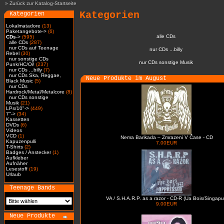
»
Zurück zur Katalog-Startseite
Kategorien
Kategorien
Lokalmatadore
(13)
Paketangebote->
(6)
alle CDs
CDs
->
(595)
alle CDs
(287)
nur CDs auf Teenage
nur CDs ...billy
Rebel
(30)
nur sonstige CDs
nur CDs sonstige Musik
Punk/HC/Oi!
(237)
nur CDs ...billy
(7)
nur CDs Ska, Reggae,
Neue Produkte im August
Black Music
(5)
nur CDs
Hardrock/Metal/Metalcore
(8)
nur CDs sonstige
Musik
(21)
LPs/10"->
(449)
7"->
(34)
Kassetten
DVDs
(6)
Videos
VCD
(1)
Nema Barikada – Zmrazeni V Čase - CD
Kapuzenpulli
7.00EUR
T-Shirts
(2)
Badges / Anstecker
(1)
Aufkleber
Aufnäher
Lesestoff
(19)
Urlaub
Teenage Bands
VA / S.H.A.R.P. as a razor - CD-R (Ua Bois/Singapu
9.00EUR
Neue Produkte