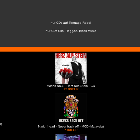
nur CDs auf Teenage Rebel
nur CDs Ska, Reggae, Black Music
Wiens No.1 - Herz aus Stein - CD
12.00EUR
r)
Nationhead - Never back off - MCD (Malaysia)
7.00EUR