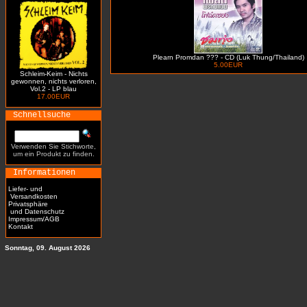
Plearn Promdan ??? - CD (Luk Thung/Thailand)
5.00EUR
Schleim-Keim - Nichts
gewonnen, nichts verloren,
Vol.2 - LP blau
17.00EUR
Schnellsuche
Verwenden Sie Stichworte,
um ein Produkt zu finden.
Informationen
Liefer- und
Versandkosten
Privatsphäre
und Datenschutz
Impressum/AGB
Kontakt
Sonntag, 09. August 2026