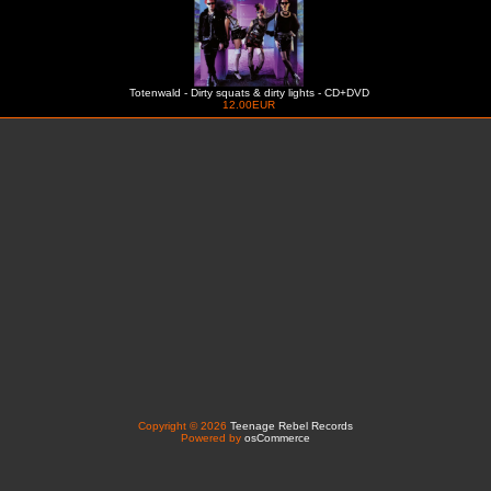
Totenwald - Dirty squats & dirty lights - CD+DVD
12.00EUR
Copyright © 2026
Teenage Rebel Records
Powered by
osCommerce