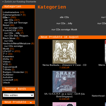
»
Zurück zur Katalog-Startseite
Kategorien
Kategorien
Lokalmatadore
(13)
Paketangebote->
(6)
alle CDs
nur
CDs
->
(595)
alle CDs
(287)
nur CDs auf Teenage
nur CDs ...billy
nur CDs
Rebel
(30)
nur sonstige CDs
nur CDs sonstige Musik
Punk/HC/Oi!
(237)
nur CDs ...billy
(7)
nur CDs Ska, Reggae,
Neue Produkte im August
Black Music
(5)
nur CDs
Hardrock/Metal/Metalcore
(8)
nur CDs sonstige
Musik
(21)
LPs/10"->
(453)
7"->
(34)
Kassetten
DVDs
(6)
Videos
VCD
(1)
Nema Barikada – Zmrazeni V Čase - CD
Wiens 
Kapuzenpulli
7.00EUR
T-Shirts
(2)
Badges / Anstecker
(1)
Aufkleber
Aufnäher
Lesestoff
(19)
Urlaub
Teenage Bands
VA / S.H.A.R.P. as a razor - CD-R (Ua
Nationhead -
Bois/Singapur)
9.00EUR
Neue Produkte