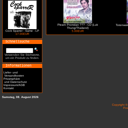
Plearn Promdan ??? - CD (Luk
Totenwald 
Thung/Thailand)
Cock Sparrer - Same - LP
5.00EUR
17.00EUR
Schnellsuche
Verwenden Sie Stichworte,
um ein Produkt zu finden.
Informationen
Liefer- und
Versandkosten
Privatsphäre
und Datenschutz
Impressum/AGB
Kontakt
Samstag, 08. August 2026
Copyright 
Po