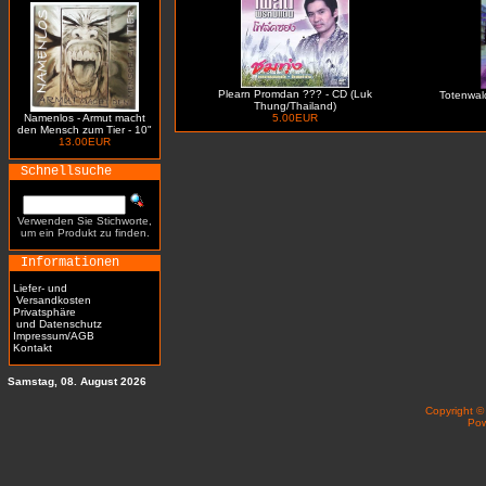
Plearn Promdan ??? - CD (Luk
Totenwald 
Thung/Thailand)
Namenlos - Armut macht
5.00EUR
den Mensch zum Tier - 10"
13.00EUR
Schnellsuche
Verwenden Sie Stichworte,
um ein Produkt zu finden.
Informationen
Liefer- und
Versandkosten
Privatsphäre
und Datenschutz
Impressum/AGB
Kontakt
Samstag, 08. August 2026
Copyright 
Po