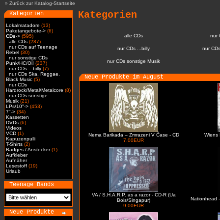
»
Zurück zur Katalog-Startseite
Kategorien
Kategorien
Lokalmatadore
(13)
Paketangebote->
(6)
alle CDs
nur
CDs
->
(595)
alle CDs
(287)
nur CDs auf Teenage
nur CDs ...billy
nur CDs
Rebel
(30)
nur sonstige CDs
nur CDs sonstige Musik
Punk/HC/Oi!
(237)
nur CDs ...billy
(7)
nur CDs Ska, Reggae,
Neue Produkte im August
Black Music
(5)
nur CDs
Hardrock/Metal/Metalcore
(8)
nur CDs sonstige
Musik
(21)
LPs/10"->
(453)
7"->
(34)
Kassetten
DVDs
(6)
Videos
VCD
(1)
Nema Barikada – Zmrazeni V Čase - CD
Wiens 
Kapuzenpulli
7.00EUR
T-Shirts
(2)
Badges / Anstecker
(1)
Aufkleber
Aufnäher
Lesestoff
(19)
Urlaub
Teenage Bands
VA / S.H.A.R.P. as a razor - CD-R (Ua
Nationhead -
Bois/Singapur)
9.00EUR
Neue Produkte