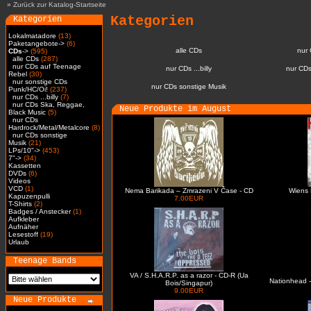
»
Zurück zur Katalog-Startseite
Kategorien
Kategorien
Lokalmatadore
(13)
Paketangebote->
(6)
alle CDs
nur
CDs
->
(595)
alle CDs
(287)
nur CDs auf Teenage
nur CDs ...billy
nur CDs
Rebel
(30)
nur sonstige CDs
nur CDs sonstige Musik
Punk/HC/Oi!
(237)
nur CDs ...billy
(7)
nur CDs Ska, Reggae,
Neue Produkte im August
Black Music
(5)
nur CDs
Hardrock/Metal/Metalcore
(8)
nur CDs sonstige
Musik
(21)
LPs/10"->
(453)
7"->
(34)
Kassetten
DVDs
(6)
Videos
VCD
(1)
Nema Barikada – Zmrazeni V Čase - CD
Wiens 
Kapuzenpulli
7.00EUR
T-Shirts
(2)
Badges / Anstecker
(1)
Aufkleber
Aufnäher
Lesestoff
(19)
Urlaub
Teenage Bands
VA / S.H.A.R.P. as a razor - CD-R (Ua
Nationhead -
Bois/Singapur)
9.00EUR
Neue Produkte