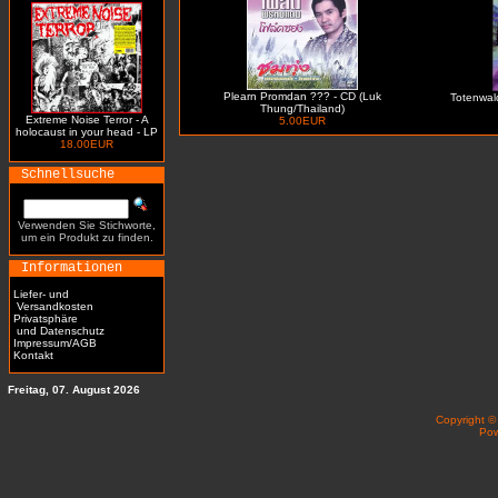
Plearn Promdan ??? - CD (Luk
Totenwald 
Thung/Thailand)
Extreme Noise Terror - A
5.00EUR
holocaust in your head - LP
18.00EUR
Schnellsuche
Verwenden Sie Stichworte,
um ein Produkt zu finden.
Informationen
Liefer- und
Versandkosten
Privatsphäre
und Datenschutz
Impressum/AGB
Kontakt
Freitag, 07. August 2026
Copyright 
Po