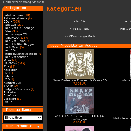
»
Zurück zur Katalog-Startseite
Kategorien
Kategorien
Lokalmatadore
(13)
Paketangebote->
(6)
alle CDs
nur
CDs
->
(595)
alle CDs
(287)
nur CDs auf Teenage
nur CDs ...billy
nur CDs
Rebel
(30)
nur sonstige CDs
nur CDs sonstige Musik
Punk/HC/Oi!
(237)
nur CDs ...billy
(7)
nur CDs Ska, Reggae,
Neue Produkte im August
Black Music
(5)
nur CDs
Hardrock/Metal/Metalcore
(8)
nur CDs sonstige
Musik
(21)
LPs/10"->
(449)
7"->
(34)
Kassetten
DVDs
(6)
Videos
VCD
(1)
Nema Barikada – Zmrazeni V Čase - CD
Wiens 
Kapuzenpulli
7.00EUR
T-Shirts
(2)
Badges / Anstecker
(1)
Aufkleber
Aufnäher
Lesestoff
(19)
Urlaub
Teenage Bands
VA / S.H.A.R.P. as a razor - CD-R (Ua
Nationhead -
Bois/Singapur)
9.00EUR
Neue Produkte