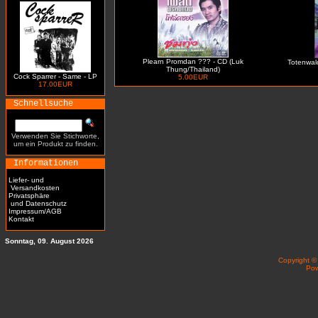
Plearn Promdan ??? - CD (Luk
Totenwald 
Thung/Thailand)
Cock Sparrer - Same - LP
5.00EUR
17.00EUR
Schnellsuche
Verwenden Sie Stichworte,
um ein Produkt zu finden.
Informationen
Liefer- und
Versandkosten
Privatsphäre
und Datenschutz
Impressum/AGB
Kontakt
Sonntag, 09. August 2026
Copyright 
Po