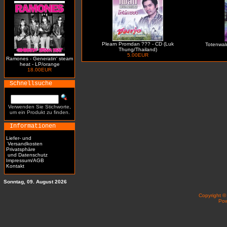
Plearn Promdan ??? - CD (Luk
Totenwald 
Thung/Thailand)
5.00EUR
Ramones - Generatin' steam
heat - LP/orange
18.00EUR
Schnellsuche
Verwenden Sie Stichworte,
um ein Produkt zu finden.
Informationen
Liefer- und
Versandkosten
Privatsphäre
und Datenschutz
Impressum/AGB
Kontakt
Sonntag, 09. August 2026
Copyright 
Po