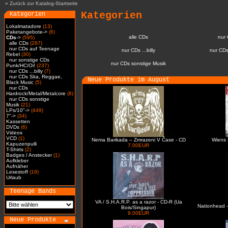
»
Zurück zur Katalog-Startseite
Kategorien
Kategorien
Lokalmatadore
(13)
Paketangebote->
(6)
alle CDs
nur
CDs
->
(595)
alle CDs
(287)
nur CDs auf Teenage
nur CDs ...billy
nur CDs
Rebel
(30)
nur sonstige CDs
nur CDs sonstige Musik
Punk/HC/Oi!
(237)
nur CDs ...billy
(7)
nur CDs Ska, Reggae,
Neue Produkte im August
Black Music
(5)
nur CDs
Hardrock/Metal/Metalcore
(8)
nur CDs sonstige
Musik
(21)
LPs/10"->
(449)
7"->
(34)
Kassetten
DVDs
(6)
Videos
VCD
(1)
Nema Barikada – Zmrazeni V Čase - CD
Wiens 
Kapuzenpulli
7.00EUR
T-Shirts
(2)
Badges / Anstecker
(1)
Aufkleber
Aufnäher
Lesestoff
(19)
Urlaub
Teenage Bands
VA / S.H.A.R.P. as a razor - CD-R (Ua
Nationhead -
Bois/Singapur)
9.00EUR
Neue Produkte