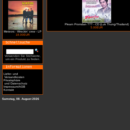
Plearn Promdan ??? - CD (Luk Thung/Thailand)
5.00EUR
Meteors - Wreckin' crew - LP
18.00EUR
Schnellsuche
Verwenden Sie Stichworte,
um ein Produkt zu finden.
Informationen
Liefer- und
Versandkosten
Privatsphäre
und Datenschutz
Impressum/AGB
Kontakt
Samstag, 08. August 2026