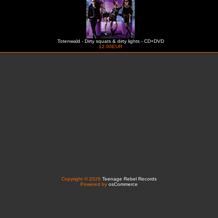
Totenwald - Dirty squats & dirty lights - CD+DVD
12.00EUR
Copyright © 2026
Teenage Rebel Records
Powered by
osCommerce