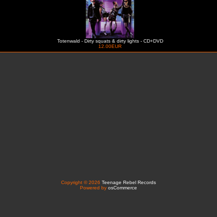
Totenwald - Dirty squats & dirty lights - CD+DVD
12.00EUR
Copyright © 2026
Teenage Rebel Records
Powered by
osCommerce