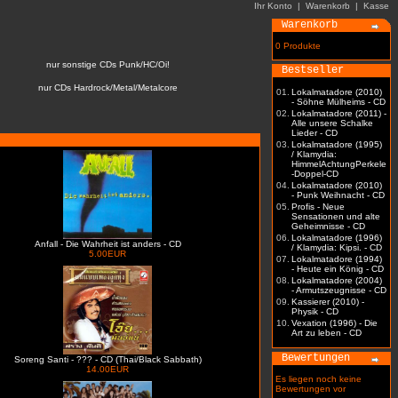
Ihr Konto
|
Warenkorb
|
Kasse
Warenkorb
0 Produkte
nur sonstige CDs Punk/HC/Oi!
Bestseller
nur CDs Hardrock/Metal/Metalcore
01.
Lokalmatadore (2010)
- Söhne Mülheims - CD
02.
Lokalmatadore (2011) -
Alle unsere Schalke
Lieder - CD
03.
Lokalmatadore (1995)
/ Klamydia:
HimmelAchtungPerkele
-Doppel-CD
04.
Lokalmatadore (2010)
- Punk Weihnacht - CD
05.
Profis - Neue
Sensationen und alte
Geheimnisse - CD
06.
Lokalmatadore (1996)
Anfall - Die Wahrheit ist anders - CD
/ Klamydia: Kipsi. - CD
5.00EUR
07.
Lokalmatadore (1994)
- Heute ein König - CD
08.
Lokalmatadore (2004)
- Armutszeugnisse - CD
09.
Kassierer (2010) -
Physik - CD
10.
Vexation (1996) - Die
Art zu leben - CD
Bewertungen
Soreng Santi - ??? - CD (Thai/Black Sabbath)
14.00EUR
Es liegen noch keine
Bewertungen vor