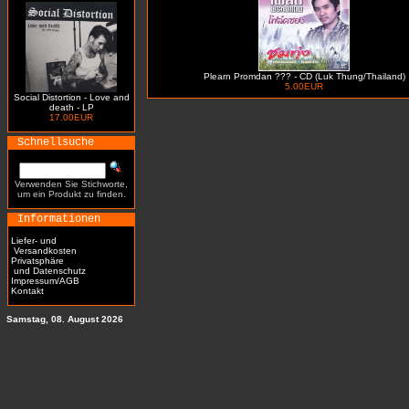
Plearn Promdan ??? - CD (Luk Thung/Thailand)
5.00EUR
Social Distortion - Love and
death - LP
17.00EUR
Schnellsuche
Verwenden Sie Stichworte,
um ein Produkt zu finden.
Informationen
Liefer- und
Versandkosten
Privatsphäre
und Datenschutz
Impressum/AGB
Kontakt
Samstag, 08. August 2026