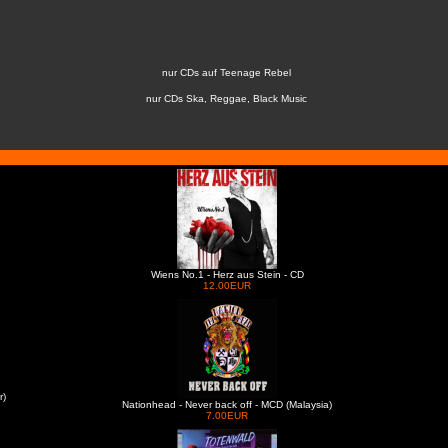
nur CDs auf Teenage Rebel
nur CDs Ska, Reggae, Black Music
Wiens No.1 - Herz aus Stein - CD
12.00EUR
r)
Nationhead - Never back off - MCD (Malaysia)
7.00EUR