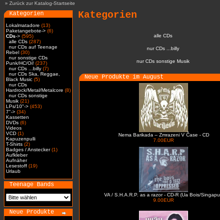
»
Zurück zur Katalog-Startseite
Kategorien
Kategorien
Lokalmatadore
(13)
Paketangebote->
(6)
alle CDs
CDs
->
(595)
alle CDs
(287)
nur CDs auf Teenage
nur CDs ...billy
Rebel
(30)
nur sonstige CDs
nur CDs sonstige Musik
Punk/HC/Oi!
(237)
nur CDs ...billy
(7)
nur CDs Ska, Reggae,
Neue Produkte im August
Black Music
(5)
nur CDs
Hardrock/Metal/Metalcore
(8)
nur CDs sonstige
Musik
(21)
LPs/10"->
(453)
7"->
(34)
Kassetten
DVDs
(6)
Videos
VCD
(1)
Nema Barikada – Zmrazeni V Čase - CD
Kapuzenpulli
7.00EUR
T-Shirts
(2)
Badges / Anstecker
(1)
Aufkleber
Aufnäher
Lesestoff
(19)
Urlaub
Teenage Bands
VA / S.H.A.R.P. as a razor - CD-R (Ua Bois/Singapu
9.00EUR
Neue Produkte