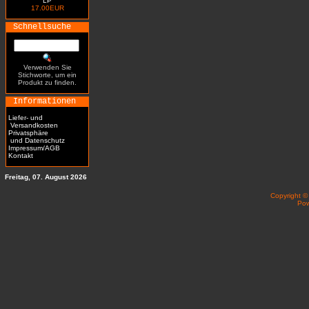
LP
17.00EUR
Schnellsuche
Verwenden Sie
Stichworte, um ein
Produkt zu finden.
Informationen
Liefer- und
Versandkosten
Privatsphäre
und Datenschutz
Impressum/AGB
Kontakt
Freitag, 07. August 2026
Copyright 
Po