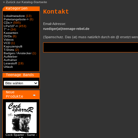
»
Zurück zur Katalog-Startseite
Kategorien
Kontakt
Lokalmatadore
(13)
Paketangebote->
(6)
CDs->
(595)
Email-Adresse:
LPs/10"->
(453)
ruediger(at)teenage-rebel.de
7"->
(34)
Kassetten
DVDs
(6)
(Spamschutz. Das (at) muss natürlich durch ein @ ersetzt wer
Videos
VCD
(1)
Kapuzenpulli
T-Shirts
(2)
Badges / Anstecker
(1)
Aufkleber
Aufnäher
Lesestoff
(19)
Urlaub
Teenage Bands
Neue
Produkte
Cock Sparrer - Same -