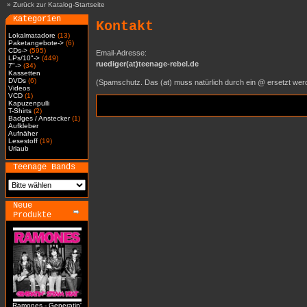
»
Zurück zur Katalog-Startseite
Kategorien
Kontakt
Lokalmatadore
(13)
Paketangebote->
(6)
CDs->
(595)
Email-Adresse:
LPs/10"->
(449)
ruediger(at)teenage-rebel.de
7"->
(34)
Kassetten
DVDs
(6)
(Spamschutz. Das (at) muss natürlich durch ein @ ersetzt wer
Videos
VCD
(1)
Kapuzenpulli
T-Shirts
(2)
Badges / Anstecker
(1)
Aufkleber
Aufnäher
Lesestoff
(19)
Urlaub
Teenage Bands
Neue
Produkte
Ramones - Generatin'