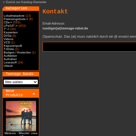
»
Zurück zur Katalog-Startseite
Kategorien
Kontakt
Lokalmatadore
(13)
Paketangebote->
(6)
CDs->
(595)
Email-Adresse:
LPs/10"->
(453)
ruediger(at)teenage-rebel.de
7"->
(34)
Kassetten
DVDs
(6)
(Spamschutz. Das (at) muss natürlich durch ein @ ersetzt wer
Videos
VCD
(1)
Kapuzenpulli
T-Shirts
(2)
Badges / Anstecker
(1)
Aufkleber
Aufnäher
Lesestoff
(19)
Urlaub
Teenage Bands
Neue
Produkte
Meteors - Wreckin' crew