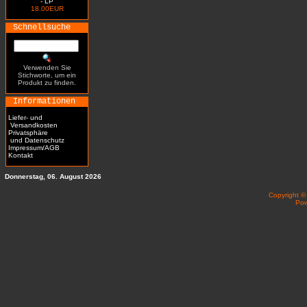
- LP
18.00EUR
Schnellsuche
Verwenden Sie
Stichworte, um ein
Produkt zu finden.
Informationen
Liefer- und
Versandkosten
Privatsphäre
und Datenschutz
Impressum/AGB
Kontakt
Donnerstag, 06. August 2026
Copyright 
Po