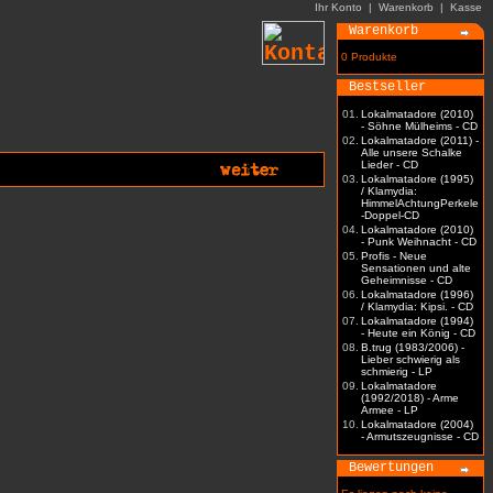
Ihr Konto
|
Warenkorb
|
Kasse
Warenkorb
0 Produkte
Bestseller
01.
Lokalmatadore (2010)
- Söhne Mülheims - CD
02.
Lokalmatadore (2011) -
Alle unsere Schalke
Lieder - CD
03.
Lokalmatadore (1995)
/ Klamydia:
HimmelAchtungPerkele
-Doppel-CD
04.
Lokalmatadore (2010)
- Punk Weihnacht - CD
05.
Profis - Neue
Sensationen und alte
Geheimnisse - CD
06.
Lokalmatadore (1996)
/ Klamydia: Kipsi. - CD
07.
Lokalmatadore (1994)
- Heute ein König - CD
08.
B.trug (1983/2006) -
Lieber schwierig als
schmierig - LP
09.
Lokalmatadore
(1992/2018) - Arme
Armee - LP
10.
Lokalmatadore (2004)
- Armutszeugnisse - CD
Bewertungen