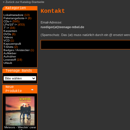
»
Zurück zur Katalog-Startseite
Kategorien
Kontakt
Lokalmatadore
(13)
Paketangebote->
(6)
CDs->
(595)
Email-Adresse:
LPs/10"->
(453)
ruediger(at)teenage-rebel.de
7"->
(34)
Kassetten
DVDs
(6)
(Spamschutz. Das (at) muss natürlich durch ein @ ersetzt wer
Videos
VCD
(1)
Kapuzenpulli
T-Shirts
(2)
Badges / Anstecker
(1)
Aufkleber
Aufnäher
Lesestoff
(19)
Urlaub
Teenage Bands
Neue
Produkte
Meteors - Wreckin' crew