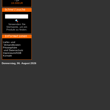
- LP
18.00EUR
Schnellsuche
Verwenden Sie
Stichworte, um ein
Produkt zu finden.
Informationen
Liefer- und
Versandkosten
Privatsphäre
und Datenschutz
Impressum/AGB
Kontakt
Donnerstag, 06. August 2026