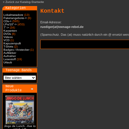
»
Zurück zur Katalog-Startseite
Kategorien
Kontakt
Lokalmatadore
(13)
Paketangebote->
(6)
CDs->
(595)
Email-Adresse:
LPs/10"->
(453)
ruediger(at)teenage-rebel.de
7"->
(34)
Kassetten
DVDs
(6)
(Spamschutz. Das (at) muss natürlich durch ein @ ersetzt wer
Videos
VCD
(1)
Kapuzenpulli
T-Shirts
(2)
Badges / Anstecker
(1)
Aufkleber
Aufnäher
Lesestoff
(19)
Urlaub
Teenage Bands
Neue
Produkte
Jingo de Lunch - Axe to