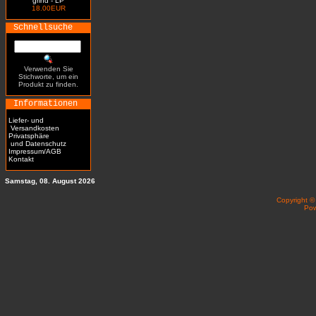
grind - LP
18.00EUR
Schnellsuche
Verwenden Sie
Stichworte, um ein
Produkt zu finden.
Informationen
Liefer- und
Versandkosten
Privatsphäre
und Datenschutz
Impressum/AGB
Kontakt
Samstag, 08. August 2026
Copyright 
Po