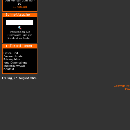
den Mensch zum Tier -
10"
13.00EUR
Schnellsuche
Verwenden Sie
Stichworte, um ein
Produkt zu finden.
Informationen
Liefer- und
Versandkosten
Privatsphäre
und Datenschutz
Impressum/AGB
Kontakt
Freitag, 07. August 2026
Copyright 
Po