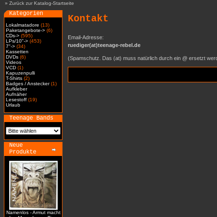
»
Zurück zur Katalog-Startseite
Kategorien
Kontakt
Lokalmatadore
(13)
Paketangebote->
(6)
CDs->
(595)
Email-Adresse:
LPs/10"->
(453)
ruediger(at)teenage-rebel.de
7"->
(34)
Kassetten
DVDs
(6)
(Spamschutz. Das (at) muss natürlich durch ein @ ersetzt wer
Videos
VCD
(1)
Kapuzenpulli
T-Shirts
(2)
Badges / Anstecker
(1)
Aufkleber
Aufnäher
Lesestoff
(19)
Urlaub
Teenage Bands
Neue
Produkte
Namenlos - Armut macht