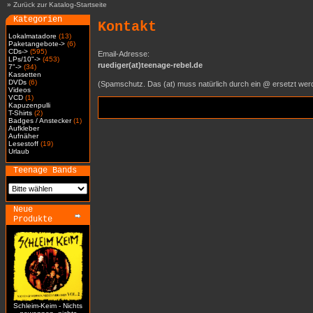
»
Zurück zur Katalog-Startseite
Kategorien
Kontakt
Lokalmatadore
(13)
Paketangebote->
(6)
CDs->
(595)
Email-Adresse:
LPs/10"->
(453)
ruediger(at)teenage-rebel.de
7"->
(34)
Kassetten
DVDs
(6)
(Spamschutz. Das (at) muss natürlich durch ein @ ersetzt wer
Videos
VCD
(1)
Kapuzenpulli
T-Shirts
(2)
Badges / Anstecker
(1)
Aufkleber
Aufnäher
Lesestoff
(19)
Urlaub
Teenage Bands
Neue
Produkte
Schleim-Keim - Nichts