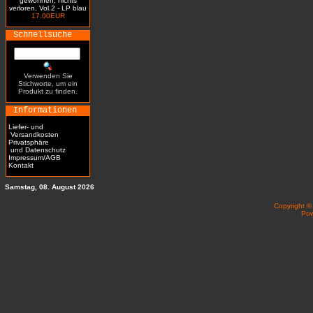
gewonnen, nichts
verloren, Vol.2 - LP blau
17.00EUR
Schnellsuche
Verwenden Sie
Stichworte, um ein
Produkt zu finden.
Informationen
Liefer- und
Versandkosten
Privatsphäre
und Datenschutz
Impressum/AGB
Kontakt
Samstag, 08. August 2026
Copyright 
Po