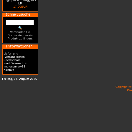
high priest of Reggae -
LP
17.00EUR
Schnellsuche
Verwenden Sie
Stichworte, um ein
Produkt zu finden.
Informationen
Liefer- und
Versandkosten
Privatsphäre
und Datenschutz
Impressum/AGB
Kontakt
Freitag, 07. August 2026
Copyright 
Po