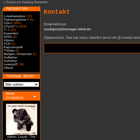
»
Zurück zur Katalog-Startseite
Kategorien
Kontakt
Lokalmatadore
(13)
Paketangebote->
(6)
CDs->
(595)
Email-Adresse:
LPs/10"->
(453)
ruediger(at)teenage-rebel.de
7"->
(34)
Kassetten
DVDs
(6)
(Spamschutz. Das (at) muss natürlich durch ein @ ersetzt wer
Videos
VCD
(1)
Kapuzenpulli
T-Shirts
(2)
Badges / Anstecker
(1)
Aufkleber
Aufnäher
Lesestoff
(19)
Urlaub
Teenage Bands
Neue
Produkte
Aitken, Laurel - The