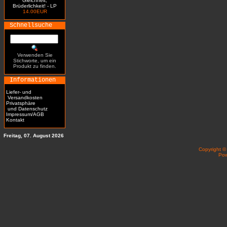
Gleichheit,
Brüderlichkeit! - LP
14.00EUR
Schnellsuche
Verwenden Sie
Stichworte, um ein
Produkt zu finden.
Informationen
Liefer- und
Versandkosten
Privatsphäre
und Datenschutz
Impressum/AGB
Kontakt
Freitag, 07. August 2026
Copyright 
Po