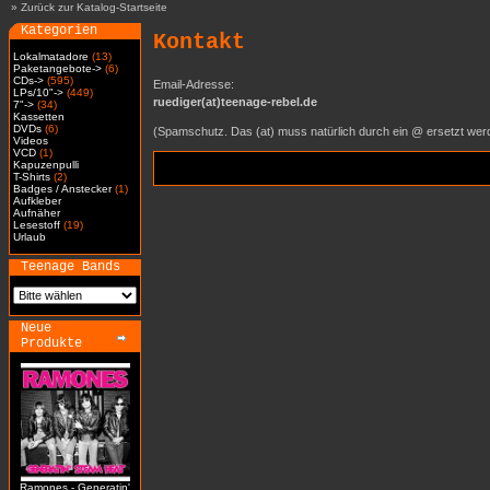
»
Zurück zur Katalog-Startseite
Kategorien
Kontakt
Lokalmatadore
(13)
Paketangebote->
(6)
CDs->
(595)
Email-Adresse:
LPs/10"->
(449)
ruediger(at)teenage-rebel.de
7"->
(34)
Kassetten
DVDs
(6)
(Spamschutz. Das (at) muss natürlich durch ein @ ersetzt wer
Videos
VCD
(1)
Kapuzenpulli
T-Shirts
(2)
Badges / Anstecker
(1)
Aufkleber
Aufnäher
Lesestoff
(19)
Urlaub
Teenage Bands
Neue
Produkte
Ramones - Generatin'