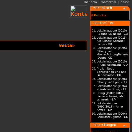
Ihr Konto
|
Warenkorb
|
Kasse
Warenkorb
0 Produkte
Bestseller
01.
Lokalmatadore (2010)
- Söhne Mülheims - CD
02.
Lokalmatadore (2011) -
Alle unsere Schalke
Lieder - CD
03.
Lokalmatadore (1995)
/ Klamydia:
HimmelAchtungPerkele
-Doppel-CD
04.
Lokalmatadore (2010)
- Punk Weihnacht - CD
05.
Profis - Neue
Sensationen und alte
Geheimnisse - CD
06.
Lokalmatadore (1996)
/ Klamydia: Kipsi. - CD
07.
Lokalmatadore (1994)
- Heute ein König - CD
08.
B.trug (1983/2006) -
Lieber schwierig als
schmierig - LP
09.
Lokalmatadore
(1992/2018) - Arme
Armee - LP
10.
Lokalmatadore (2004)
- Armutszeugnisse - CD
Bewertungen