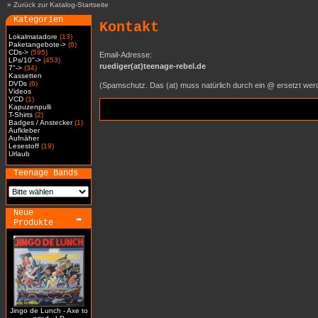
»
Zurück zur Katalog-Startseite
Kategorien
Kontakt
Lokalmatadore
(13)
Paketangebote->
(6)
CDs->
(595)
Email-Adresse:
LPs/10"->
(453)
ruediger(at)teenage-rebel.de
7"->
(34)
Kassetten
DVDs
(6)
(Spamschutz. Das (at) muss natürlich durch ein @ ersetzt wer
Videos
VCD
(1)
Kapuzenpulli
T-Shirts
(2)
Badges / Anstecker
(1)
Aufkleber
Aufnäher
Lesestoff
(19)
Urlaub
Teenage Bands
Neue
Produkte
Jingo de Lunch - Axe to