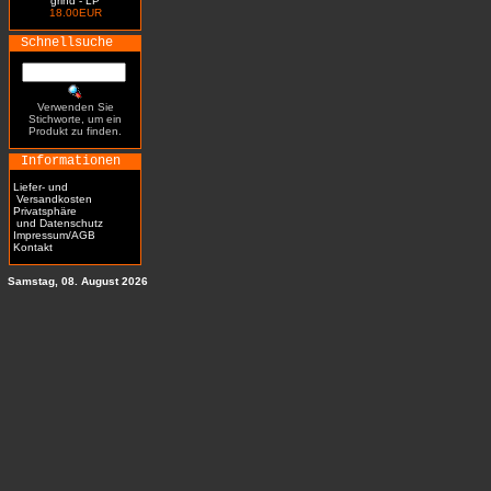
grind - LP
18.00EUR
Schnellsuche
Verwenden Sie
Stichworte, um ein
Produkt zu finden.
Informationen
Liefer- und
Versandkosten
Privatsphäre
und Datenschutz
Impressum/AGB
Kontakt
Samstag, 08. August 2026