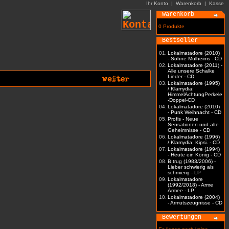
Ihr Konto
|
Warenkorb
|
Kasse
Warenkorb
0 Produkte
Bestseller
01.
Lokalmatadore (2010)
- Söhne Mülheims - CD
02.
Lokalmatadore (2011) -
Alle unsere Schalke
Lieder - CD
03.
Lokalmatadore (1995)
/ Klamydia:
HimmelAchtungPerkele
-Doppel-CD
04.
Lokalmatadore (2010)
- Punk Weihnacht - CD
05.
Profis - Neue
Sensationen und alte
Geheimnisse - CD
06.
Lokalmatadore (1996)
/ Klamydia: Kipsi. - CD
07.
Lokalmatadore (1994)
- Heute ein König - CD
08.
B.trug (1983/2006) -
Lieber schwierig als
schmierig - LP
09.
Lokalmatadore
(1992/2018) - Arme
Armee - LP
10.
Lokalmatadore (2004)
- Armutszeugnisse - CD
Bewertungen