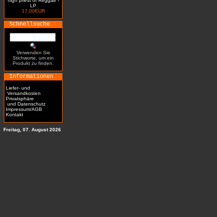
high priest of Reggae -
LP
17.00EUR
Schnellsuche
Verwenden Sie
Stichworte, um ein
Produkt zu finden.
Informationen
Liefer- und
Versandkosten
Privatsphäre
und Datenschutz
Impressum/AGB
Kontakt
Freitag, 07. August 2026