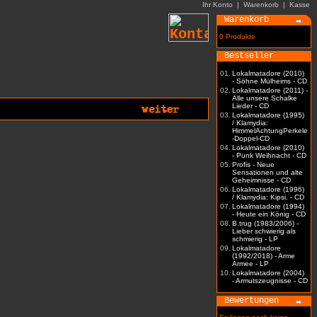
Ihr Konto
|
Warenkorb
|
Kasse
Warenkorb
0 Produkte
Bestseller
01.
Lokalmatadore (2010)
- Söhne Mülheims - CD
02.
Lokalmatadore (2011) -
Alle unsere Schalke
Lieder - CD
03.
Lokalmatadore (1995)
/ Klamydia:
HimmelAchtungPerkele
-Doppel-CD
04.
Lokalmatadore (2010)
- Punk Weihnacht - CD
05.
Profis - Neue
Sensationen und alte
Geheimnisse - CD
06.
Lokalmatadore (1996)
/ Klamydia: Kipsi. - CD
07.
Lokalmatadore (1994)
- Heute ein König - CD
08.
B.trug (1983/2006) -
Lieber schwierig als
schmierig - LP
09.
Lokalmatadore
(1992/2018) - Arme
Armee - LP
10.
Lokalmatadore (2004)
- Armutszeugnisse - CD
Bewertungen