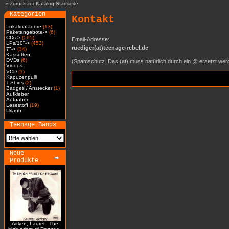
»
Zurück zur Katalog-Startseite
Kategorien
Kontakt
Lokalmatadore
(13)
Paketangebote->
(6)
CDs->
(595)
Email-Adresse:
LPs/10"->
(453)
ruediger(at)teenage-rebel.de
7"->
(34)
Kassetten
DVDs
(6)
(Spamschutz. Das (at) muss natürlich durch ein @ ersetzt wer
Videos
VCD
(1)
Kapuzenpulli
T-Shirts
(2)
Badges / Anstecker
(1)
Aufkleber
Aufnäher
Lesestoff
(19)
Urlaub
Teenage Bands
Neue
Produkte
Aitken, Laurel - The