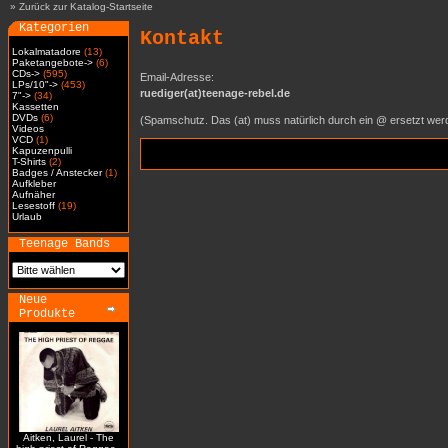
»
Zurück zur Katalog-Startseite
Kategorien
Kontakt
Lokalmatadore
(13)
Paketangebote->
(6)
CDs->
(595)
Email-Adresse:
LPs/10"->
(453)
ruediger(at)teenage-rebel.de
7"->
(34)
Kassetten
DVDs
(6)
(Spamschutz. Das (at) muss natürlich durch ein @ ersetzt wer
Videos
VCD
(1)
Kapuzenpulli
T-Shirts
(2)
Badges / Anstecker
(1)
Aufkleber
Aufnäher
Lesestoff
(19)
Urlaub
Teenage Bands
Neue
Produkte
Aitken, Laurel - The