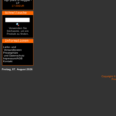
high priest of Reggae -
LP
17.00EUR
Schnellsuche
Verwenden Sie
Stichworte, um ein
Produkt zu finden.
Informationen
Liefer- und
Versandkosten
Privatsphäre
und Datenschutz
Impressum/AGB
Kontakt
Freitag, 07. August 2026
Copyright 
Po