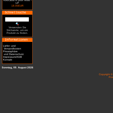
holocaust in your head -
LP
18.00EUR
Schnellsuche
Verwenden Sie
Stichworte, um ein
Produkt zu finden.
Informationen
Liefer- und
Versandkosten
Privatsphäre
und Datenschutz
Impressum/AGB
Kontakt
Sonntag, 09. August 2026
Copyright 
Po