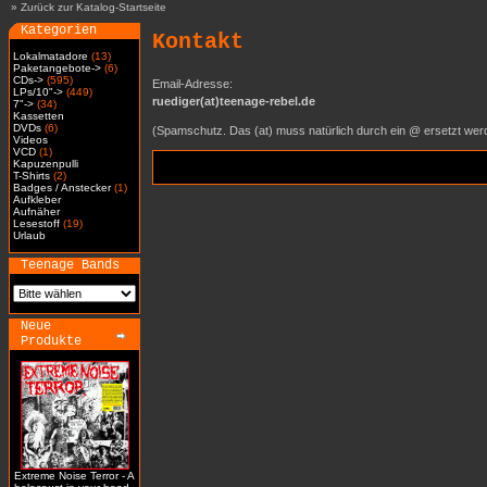
»
Zurück zur Katalog-Startseite
Kategorien
Kontakt
Lokalmatadore
(13)
Paketangebote->
(6)
CDs->
(595)
Email-Adresse:
LPs/10"->
(449)
ruediger(at)teenage-rebel.de
7"->
(34)
Kassetten
DVDs
(6)
(Spamschutz. Das (at) muss natürlich durch ein @ ersetzt wer
Videos
VCD
(1)
Kapuzenpulli
T-Shirts
(2)
Badges / Anstecker
(1)
Aufkleber
Aufnäher
Lesestoff
(19)
Urlaub
Teenage Bands
Neue
Produkte
Extreme Noise Terror - A