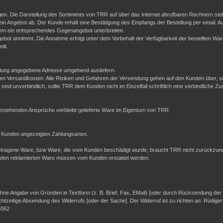
en. Die Darstellung des Sortiments von TRR auf über das Internet abrufbaren Rechnern stell
ein Angebot ab. Der Kunde erhält eine Bestätigung des Empfangs der Bestellung per email. A
hm ein entsprechendes Gegenangebot unterbreiten.
bot annimmt. Die Annahme erfolgt unter dem Vorbehalt der Verfügbarkeit der bestellten Wa
ilt.
ellung angegebene Adresse umgehend ausliefern.
esenen Versandkosten. Alle Risiken und Gefahren der Versendung gehen auf den Kunden über, 
sind unverbindlich, sollte TRR dem Kunden nicht im Einzelfall schriftlich eine verbindliche Zu
 bestehenden Ansprüche verbleibt gelieferte Ware im Eigentum von TRR.
 Kunden angezeigten Zahlungsarten.
be getragene Ware, bzw Ware, die vom Kunden beschädigt wurde, braucht TRR nicht zurückzune
nden reklamierten Ware müssen vom Kunden erstattet werden.
ne Angabe von Gründen in Textform (z. B. Brief, Fax, E­Mail) [oder durch Rücksendung der Sa
echtzeitige Absendung des Widerrufs [oder der Sache]. Der Widerruf ist zu richten an: Rüdig
4062