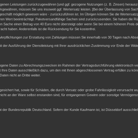
fangenen Leistungen zurückzugewähren [und ggf. gezogene Nutzungen (z. B. Zinsen) heraus
ckgewähren, müssen Sie uns insoweit ggf. Wertersatz leisten. [Bei der Überlassung von Sach
geschäft möglich gewesen wäre - zurückzuführen ist. Im Übrigen können Sie die Wertersatzpf
en Wert beeinträchtigt. Paketversandfähige Sachen sind zurückzusenden. Sie haben die Rü
n Sache einen Betrag von 40 Euro nicht übersteigt oder wenn Sie bei einem höheren Preis d
racht haben. Anderenfalls ist die Rücksendung für Sie kostenfrei.
Verpflichtungen zur Erstattung von Zahlungen müssen Sie innerhalb von 30 Tagen nach Absen
 mit der Ausführung der Dienstleistung mit Ihrer ausdrücklichen Zustimmung vor Ende der Wide
gene Daten zu Abrechnungszwecken im Rahmen der Vertragsdurchführung elektronisch vera
re Daten ausschließlich dazu, um den mit Ihnen abgeschlossenen Vertrag erfüllen zu kön
ten nicht an Dritte weiter.
sichert hat, sowie für Schäden, die durch Vorsatz oder grobe Fahrlässigkeit verursacht w
 nicht an der Ware selbst enstanden sind, für entgangenen Gewinn oder sonstige Vermögen
echt der Bundesrepublik Deutschland. Sofern der Kunde Kaufmann ist, ist Düsseldorf ausschl