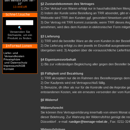
den Mensch zum Tier -
10"
§2 Zustandekommen des Vertrages
13.00EUR
1) Der Verkauf von Waren erfolgt nur in haushaltsüblichen Meng
2) Indem der Kunde seine Bestellung an TRR absendet, gibt er 
Schnellsuche
Webseite wird TRR den Kunden ggf. gesondert hinweisen und i
3) Der Vertrag mit TRR kommt zustande, wenn TRR dieses Ange
annehmen, wird dies dem Kunden in elektronischer Form mitgete
Verwenden Sie
Stichworte, um ein
§3 Lieferung
Produkt zu finden.
1) TRR wird die bestellte Ware an die vom Kunden in der Best
2) Die Lieferung erfolgt zu den jeweils im Einzelfall ausgewi
Informationen
übergeben wird. 3) Angaben über die voraussichtliche Lieferfrist 
Liefer- und
Versandkosten
Privatsphäre
§4 Eigentumsvorbehalt
und Datenschutz
1) Bis zur vollständigen Begleichung aller gegen den Besteller
Impressum/AGB
Kontakt
§5 Fälligkeit und Bezahlung
1) TRR akzeptiert nur die im Rahmen des Bestellvorgangs dem
2) Der Kaufpreis wird mit Vertragsschluß fällig.
3) Benutzte, dh öfter als nur für die Kontrolle und die Anpro
entstandenen Kosten, wie ein erneutes versenden der vom Ku
§6 Widerruf
Widerrufsrecht
Sie können Ihre Vertragserklärung innerhalb von einem Monat oh
dieser Belehrung. Zur Wahrung der Widerrufsfrist genügt die r
Düsseldorf . e-mail:
ruediger@teenage-rebel.de
, Fax: 0211-32
Widerrufsfolgen