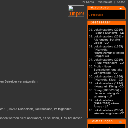
Ihr Konto
|
Warenkorb
|
Kasse
Warenkorb
0 Produkte
Bestseller
01.
Lokalmatadore (2010)
- Söhne Mülheims - CD
02.
Lokalmatadore (2011) -
Alle unsere Schalke
Lieder - CD
03.
Lokalmatadore (1995)
/ Klamydia:
HimmelAchtungPerkele
-Doppel-CD
04.
Lokalmatadore (2010)
- Punk Weihnacht - CD
05.
Profis - Neue
Sensationen und alte
Geheimnisse - CD
06.
Lokalmatadore (1996)
/ Klamydia: Kipsi. - CD
ren Betreiber verantwortlich.
07.
Lokalmatadore (1994)
- Heute ein König - CD
08.
B.trug (1983/2006) -
Lieber schwierig als
schmierig - LP
09.
Lokalmatadore
(1992/2018) - Arme
Armee - LP
r.21, 40213 Düsseldorf, Deutschland, im folgenden
10.
Lokalmatadore (2004)
- Armutszeugnisse - CD
nden werden nicht anerkannt, es sei denn, TRR hat diesen
Bewertungen