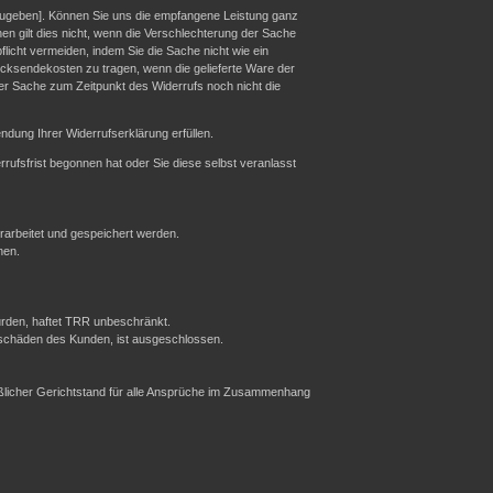
zugeben]. Können Sie uns die empfangene Leistung ganz
en gilt dies nicht, wenn die Verschlechterung der Sache
licht vermeiden, indem Sie die Sache nicht wie ein
cksendekosten zu tragen, wenn die gelieferte Ware der
er Sache zum Zeitpunkt des Widerrufs noch nicht die
dung Ihrer Widerrufserklärung erfüllen.
rrufsfrist begonnen hat oder Sie diese selbst veranlasst
rbeitet und gespeichert werden.
nen.
urden, haftet TRR unbeschränkt.
sschäden des Kunden, ist ausgeschlossen.
ießlicher Gerichtstand für alle Ansprüche im Zusammenhang