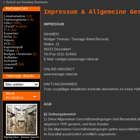
»
Zurück zur Katalog-Startseite
Kategorien
Impressum & Allgemeine Ge
Lokalmatadore
(13)
Paketangebote->
(6)
CDs->
(595)
IMPRESSUM
LPs/10"->
(453)
7"->
(34)
Kassetten
INHABER:
DVDs
(6)
Rüdiger Thomas / Teenage Rebel Records
Videos
VCD
(1)
Wallstr. 21
Kapuzenpulli
40213 Düsseldorf
T-Shirts
(2)
Badges / Anstecker
(1)
Tel./Fax 0211-324062
Aufkleber
E-Mail: ruediger(at)teenage-rebel.de
Aufnäher
Lesestoff
(19)
Urlaub
ONLINE-ANGEBOT
www.teenage-rebel.de
Teenage Bands
HAFTUNGSHINWEIS
Trotz sorgfältiger inhaltlicher Kontrolle übernehme ich keine Haf
Neue
Produkte
AGB
§1 Geltungsbereich
1) Diese Allgemeinen Geschäftsbedingungen sind Bestandteil a
abgekürzt TRR genannt, und ihren Kunden.
2) Die Allgemeinen Geschäftsbedingungen gelten ausschließli
im Einzelfall ausdrücklich schriftlich zugestimmt.
Namenlos - Armut macht