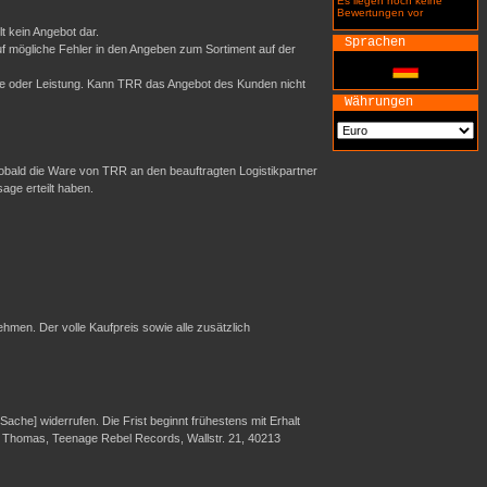
Es liegen noch keine
Bewertungen vor
t kein Angebot dar.
Sprachen
uf mögliche Fehler in den Angeben zum Sortiment auf der
re oder Leistung. Kann TRR das Angebot des Kunden nicht
Währungen
sobald die Ware von TRR an den beauftragten Logistikpartner
sage erteilt haben.
hmen. Der volle Kaufpreis sowie alle zusätzlich
che] widerrufen. Die Frist beginnt frühestens mit Erhalt
er Thomas, Teenage Rebel Records, Wallstr. 21, 40213