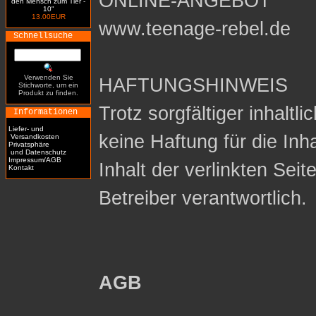
ONLINE-ANGEBOT
den Mensch zum Tier -
10"
13.00EUR
www.teenage-rebel.de
Schnellsuche
Verwenden Sie
HAFTUNGSHINWEIS
Stichworte, um ein
Produkt zu finden.
Trotz sorgfältiger inhaltl
Informationen
Liefer- und
keine Haftung für die Inh
Versandkosten
Privatsphäre
und Datenschutz
Impressum/AGB
Inhalt der verlinkten Seit
Kontakt
Betreiber verantwortlich.
AGB