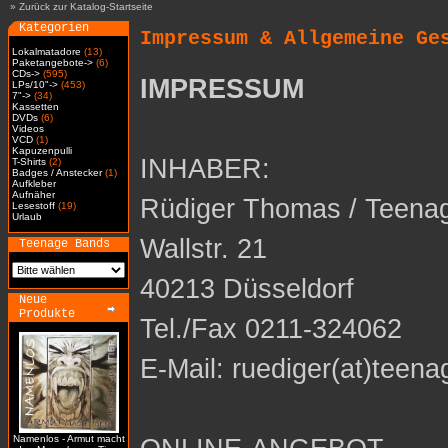
»
Zurück zur Katalog-Startseite
Kategorien
Impressum & Allgemeine Ge
Lokalmatadore
(13)
Paketangebote->
(6)
CDs->
(595)
IMPRESSUM
LPs/10"->
(453)
7"->
(34)
Kassetten
DVDs
(6)
Videos
VCD
(1)
Kapuzenpulli
INHABER:
T-Shirts
(2)
Badges / Anstecker
(1)
Aufkleber
Aufnäher
Rüdiger Thomas / Teena
Lesestoff
(19)
Urlaub
Wallstr. 21
Teenage Bands
40213 Düsseldorf
Neue
Produkte
Tel./Fax 0211-324062
E-Mail: ruediger(at)teena
Namenlos - Armut macht