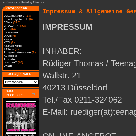
»
Zurück zur Katalog-Startseite
Kategorien
Impressum & Allgemeine Ge
Lokalmatadore
(13)
Paketangebote->
(6)
CDs->
(595)
IMPRESSUM
LPs/10"->
(453)
7"->
(34)
Kassetten
DVDs
(6)
Videos
VCD
(1)
Kapuzenpulli
INHABER:
T-Shirts
(2)
Badges / Anstecker
(1)
Aufkleber
Aufnäher
Rüdiger Thomas / Teena
Lesestoff
(19)
Urlaub
Wallstr. 21
Teenage Bands
40213 Düsseldorf
Neue
Produkte
Tel./Fax 0211-324062
E-Mail: ruediger(at)teena
Ramones - Generatin'