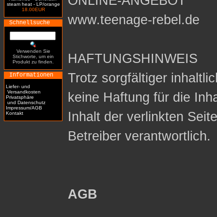
ONLINE-ANGEBOT
steam heat - LP/orange
18.00EUR
www.teenage-rebel.de
Schnellsuche
Verwenden Sie
HAFTUNGSHINWEIS
Stichworte, um ein
Produkt zu finden.
Trotz sorgfältiger inhaltl
Informationen
Liefer- und
Versandkosten
keine Haftung für die Inh
Privatsphäre
und Datenschutz
Impressum/AGB
Inhalt der verlinkten Seit
Kontakt
Betreiber verantwortlich.
AGB