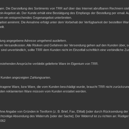
en. Die Darstellung des Sortiments von TRR auf über das Internet abrufbaren Rechnern stell
ein Angebot ab. Der Kunde erhält eine Bestätigung des Empfangs der Bestellung per email. A
hm ein entsprechendes Gegenangebot unterbreiten.
bot annimmt. Die Annahme erfolgt unter dem Vorbehalt der Verfügbarkeit der bestellten Wa
ilt.
ellung angegebene Adresse umgehend ausliefern.
esenen Versandkosten. Alle Risiken und Gefahren der Versendung gehen auf den Kunden über, 
sind unverbindlich, sollte TRR dem Kunden nicht im Einzelfall schriftlich eine verbindliche Zu
 bestehenden Ansprüche verbleibt gelieferte Ware im Eigentum von TRR.
 Kunden angezeigten Zahlungsarten.
be getragene Ware, bzw Ware, die vom Kunden beschädigt wurde, braucht TRR nicht zurückzune
nden reklamierten Ware müssen vom Kunden erstattet werden.
ne Angabe von Gründen in Textform (z. B. Brief, Fax, E­Mail) [oder durch Rücksendung der Sa
echtzeitige Absendung des Widerrufs [oder der Sache]. Der Widerruf ist zu richten an: Rüdig
4062