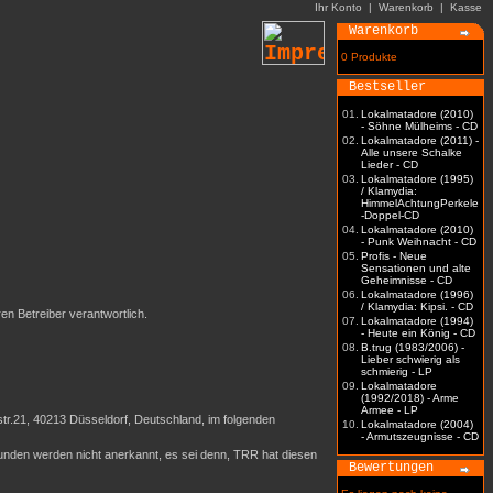
Ihr Konto
|
Warenkorb
|
Kasse
Warenkorb
0 Produkte
Bestseller
01.
Lokalmatadore (2010)
- Söhne Mülheims - CD
02.
Lokalmatadore (2011) -
Alle unsere Schalke
Lieder - CD
03.
Lokalmatadore (1995)
/ Klamydia:
HimmelAchtungPerkele
-Doppel-CD
04.
Lokalmatadore (2010)
- Punk Weihnacht - CD
05.
Profis - Neue
Sensationen und alte
Geheimnisse - CD
06.
Lokalmatadore (1996)
/ Klamydia: Kipsi. - CD
ren Betreiber verantwortlich.
07.
Lokalmatadore (1994)
- Heute ein König - CD
08.
B.trug (1983/2006) -
Lieber schwierig als
schmierig - LP
09.
Lokalmatadore
(1992/2018) - Arme
Armee - LP
r.21, 40213 Düsseldorf, Deutschland, im folgenden
10.
Lokalmatadore (2004)
- Armutszeugnisse - CD
nden werden nicht anerkannt, es sei denn, TRR hat diesen
Bewertungen