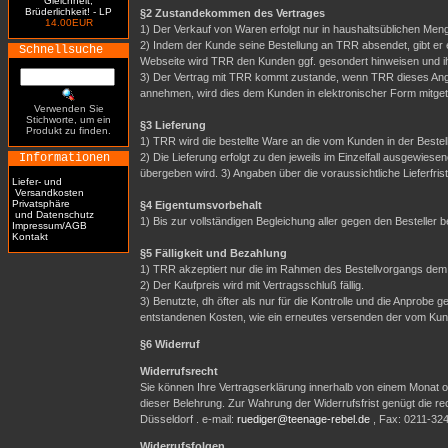
Gleichheit,
Brüderlichkeit! - LP
§2 Zustandekommen des Vertrages
14.00EUR
1) Der Verkauf von Waren erfolgt nur in haushaltsüblichen Meng
2) Indem der Kunde seine Bestellung an TRR absendet, gibt er 
Schnellsuche
Webseite wird TRR den Kunden ggf. gesondert hinweisen und i
3) Der Vertrag mit TRR kommt zustande, wenn TRR dieses Ange
annehmen, wird dies dem Kunden in elektronischer Form mitgete
Verwenden Sie
Stichworte, um ein
§3 Lieferung
Produkt zu finden.
1) TRR wird die bestellte Ware an die vom Kunden in der Best
Informationen
2) Die Lieferung erfolgt zu den jeweils im Einzelfall ausgewi
übergeben wird. 3) Angaben über die voraussichtliche Lieferfrist 
Liefer- und
Versandkosten
Privatsphäre
§4 Eigentumsvorbehalt
und Datenschutz
1) Bis zur vollständigen Begleichung aller gegen den Besteller
Impressum/AGB
Kontakt
§5 Fälligkeit und Bezahlung
1) TRR akzeptiert nur die im Rahmen des Bestellvorgangs dem
2) Der Kaufpreis wird mit Vertragsschluß fällig.
3) Benutzte, dh öfter als nur für die Kontrolle und die Anpro
entstandenen Kosten, wie ein erneutes versenden der vom Ku
§6 Widerruf
Widerrufsrecht
Sie können Ihre Vertragserklärung innerhalb von einem Monat oh
dieser Belehrung. Zur Wahrung der Widerrufsfrist genügt die r
Düsseldorf . e-mail:
ruediger@teenage-rebel.de
, Fax: 0211-32
Widerrufsfolgen