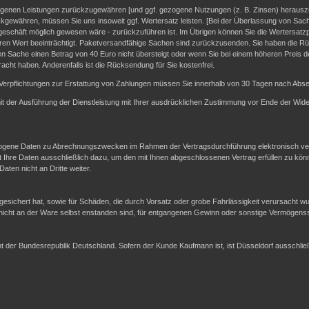
fangenen Leistungen zurückzugewähren [und ggf. gezogene Nutzungen (z. B. Zinsen) heraus
ckgewähren, müssen Sie uns insoweit ggf. Wertersatz leisten. [Bei der Überlassung von Sach
geschäft möglich gewesen wäre - zurückzuführen ist. Im Übrigen können Sie die Wertersatzpf
en Wert beeinträchtigt. Paketversandfähige Sachen sind zurückzusenden. Sie haben die Rü
n Sache einen Betrag von 40 Euro nicht übersteigt oder wenn Sie bei einem höheren Preis d
racht haben. Anderenfalls ist die Rücksendung für Sie kostenfrei.
Verpflichtungen zur Erstattung von Zahlungen müssen Sie innerhalb von 30 Tagen nach Absen
 mit der Ausführung der Dienstleistung mit Ihrer ausdrücklichen Zustimmung vor Ende der Wide
gene Daten zu Abrechnungszwecken im Rahmen der Vertragsdurchführung elektronisch vera
re Daten ausschließlich dazu, um den mit Ihnen abgeschlossenen Vertrag erfüllen zu kön
ten nicht an Dritte weiter.
sichert hat, sowie für Schäden, die durch Vorsatz oder grobe Fahrlässigkeit verursacht w
 nicht an der Ware selbst enstanden sind, für entgangenen Gewinn oder sonstige Vermögen
echt der Bundesrepublik Deutschland. Sofern der Kunde Kaufmann ist, ist Düsseldorf ausschl