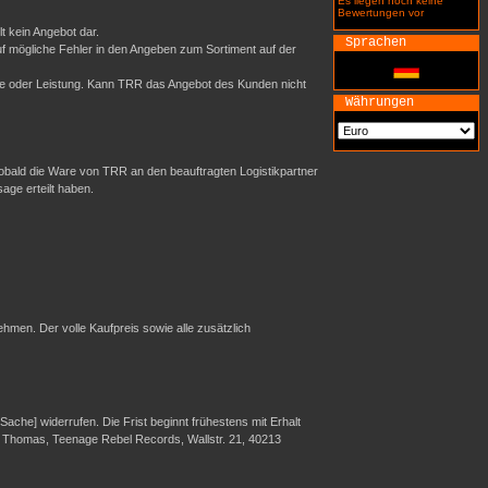
Es liegen noch keine
Bewertungen vor
t kein Angebot dar.
Sprachen
uf mögliche Fehler in den Angeben zum Sortiment auf der
re oder Leistung. Kann TRR das Angebot des Kunden nicht
Währungen
sobald die Ware von TRR an den beauftragten Logistikpartner
sage erteilt haben.
hmen. Der volle Kaufpreis sowie alle zusätzlich
che] widerrufen. Die Frist beginnt frühestens mit Erhalt
er Thomas, Teenage Rebel Records, Wallstr. 21, 40213