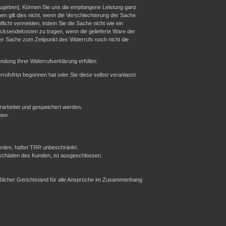
zugeben]. Können Sie uns die empfangene Leistung ganz
en gilt dies nicht, wenn die Verschlechterung der Sache
licht vermeiden, indem Sie die Sache nicht wie ein
cksendekosten zu tragen, wenn die gelieferte Ware der
er Sache zum Zeitpunkt des Widerrufs noch nicht die
dung Ihrer Widerrufserklärung erfüllen.
rrufsfrist begonnen hat oder Sie diese selbst veranlasst
rbeitet und gespeichert werden.
nen.
urden, haftet TRR unbeschränkt.
sschäden des Kunden, ist ausgeschlossen.
ießlicher Gerichtstand für alle Ansprüche im Zusammenhang