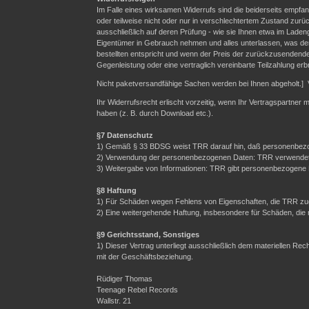
Im Falle eines wirksamen Widerrufs sind die beiderseits emp
oder teilweise nicht oder nur in verschlechtertem Zustand zurü
ausschließlich auf deren Prüfung - wie sie Ihnen etwa im Laden
Eigentümer in Gebrauch nehmen und alles unterlassen, was der
bestellten entspricht und wenn der Preis der zurückzusendende
Gegenleistung oder eine vertraglich vereinbarte Teilzahlung erb
Nicht paketversandfähige Sachen werden bei Ihnen abgeholt.] 
Ihr Widerrufsrecht erlischt vorzeitig, wenn Ihr Vertragspartner
haben (z. B. durch Download etc.).
§7 Datenschutz
1) Gemäß § 33 BDSG weist TRR darauf hin, daß personenbezo
2) Verwendung der personenbezogenen Daten: TRR verwendet Ih
3) Weitergabe von Informationen: TRR gibt personenbezogene Da
§8 Haftung
1) Für Schäden wegen Fehlens von Eigenschaften, die TRR zuge
2) Eine weitergehende Haftung, insbesondere für Schäden, die
§9 Gerichtsstand, Sonstiges
1) Dieser Vertrag unterliegt ausschließlich dem materiellen R
mit der Geschäftsbeziehung.
Rüdiger Thomas
Teenage Rebel Records
Wallstr. 21