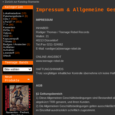
»
Zurück zur Katalog-Startseite
Kategorien
Impressum & Allgemeine Ge
Lokalmatadore
(13)
Paketangebote->
(6)
CDs->
(595)
IMPRESSUM
LPs/10"->
(453)
7"->
(34)
Kassetten
INHABER:
DVDs
(6)
Rüdiger Thomas / Teenage Rebel Records
Videos
VCD
(1)
Wallstr. 21
Kapuzenpulli
40213 Düsseldorf
T-Shirts
(2)
Badges / Anstecker
(1)
Tel./Fax 0211-324062
Aufkleber
E-Mail: ruediger(at)teenage-rebel.de
Aufnäher
Lesestoff
(19)
Urlaub
ONLINE-ANGEBOT
www.teenage-rebel.de
Teenage Bands
HAFTUNGSHINWEIS
Trotz sorgfältiger inhaltlicher Kontrolle übernehme ich keine Haf
Neue
Produkte
AGB
§1 Geltungsbereich
1) Diese Allgemeinen Geschäftsbedingungen sind Bestandteil a
abgekürzt TRR genannt, und ihren Kunden.
2) Die Allgemeinen Geschäftsbedingungen gelten ausschließli
im Einzelfall ausdrücklich schriftlich zugestimmt.
Namenlos - Freiheit,