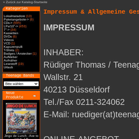
»
Zurück zur Katalog-Startseite
Kategorien
Impressum & Allgemeine Ge
Lokalmatadore
(13)
Paketangebote->
(6)
CDs->
(595)
IMPRESSUM
LPs/10"->
(453)
7"->
(34)
Kassetten
DVDs
(6)
Videos
VCD
(1)
Kapuzenpulli
INHABER:
T-Shirts
(2)
Badges / Anstecker
(1)
Aufkleber
Aufnäher
Rüdiger Thomas / Teena
Lesestoff
(19)
Urlaub
Wallstr. 21
Teenage Bands
40213 Düsseldorf
Neue
Produkte
Tel./Fax 0211-324062
E-Mail: ruediger(at)teena
Jingo de Lunch - Axe to