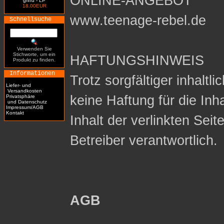
ONLINE-ANGEBOT
grind - LP
18.00EUR
www.teenage-rebel.de
Schnellsuche
Verwenden Sie
Stichworte, um ein
HAFTUNGSHINWEIS
Produkt zu finden.
Informationen
Trotz sorgfältiger inhaltl
Liefer- und
Versandkosten
keine Haftung für die Inh
Privatsphäre
und Datenschutz
Impressum/AGB
Kontakt
Inhalt der verlinkten Seit
Betreiber verantwortlich.
AGB