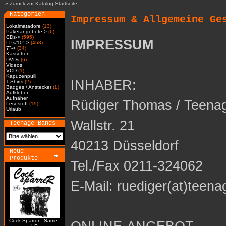
»
Zurück zur Katalog-Startseite
Kategorien
Impressum & Allgemeine Ge
Lokalmatadore
(13)
Paketangebote->
(6)
CDs->
(595)
IMPRESSUM
LPs/10"->
(453)
7"->
(34)
Kassetten
DVDs
(6)
Videos
VCD
(1)
Kapuzenpulli
INHABER:
T-Shirts
(2)
Badges / Anstecker
(1)
Aufkleber
Aufnäher
Rüdiger Thomas / Teena
Lesestoff
(19)
Urlaub
Wallstr. 21
Teenage Bands
40213 Düsseldorf
Neue
Produkte
Tel./Fax 0211-324062
E-Mail: ruediger(at)teena
Cock Sparrer - Same -