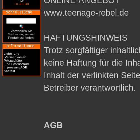
ONLINE-ANGEBOT
- LP
18.00EUR
www.teenage-rebel.de
Schnellsuche
Verwenden Sie
Stichworte, um ein
HAFTUNGSHINWEIS
Produkt zu finden.
Informationen
Trotz sorgfältiger inhaltl
Liefer- und
Versandkosten
keine Haftung für die Inh
Privatsphäre
und Datenschutz
Impressum/AGB
Kontakt
Inhalt der verlinkten Seit
Betreiber verantwortlich.
AGB