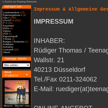
»
Zurück zur Katalog-Startseite
Kategorien
Impressum & Allgemeine Ge
Lokalmatadore
(13)
Paketangebote->
(6)
CDs->
(595)
IMPRESSUM
LPs/10"->
(453)
7"->
(34)
Kassetten
DVDs
(6)
Videos
VCD
(1)
Kapuzenpulli
INHABER:
T-Shirts
(2)
Badges / Anstecker
(1)
Aufkleber
Aufnäher
Rüdiger Thomas / Teena
Lesestoff
(19)
Urlaub
Wallstr. 21
Teenage Bands
40213 Düsseldorf
Neue
Produkte
Tel./Fax 0211-324062
E-Mail: ruediger(at)teena
Meteors - Wreckin' crew