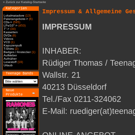
»
Zurück zur Katalog-Startseite
Kategorien
Impressum & Allgemeine Ge
Lokalmatadore
(13)
Paketangebote->
(6)
CDs->
(595)
IMPRESSUM
LPs/10"->
(453)
7"->
(34)
Kassetten
DVDs
(6)
Videos
VCD
(1)
Kapuzenpulli
INHABER:
T-Shirts
(2)
Badges / Anstecker
(1)
Aufkleber
Aufnäher
Rüdiger Thomas / Teena
Lesestoff
(19)
Urlaub
Wallstr. 21
Teenage Bands
40213 Düsseldorf
Neue
Produkte
Tel./Fax 0211-324062
E-Mail: ruediger(at)teena
Ramones - Generatin'