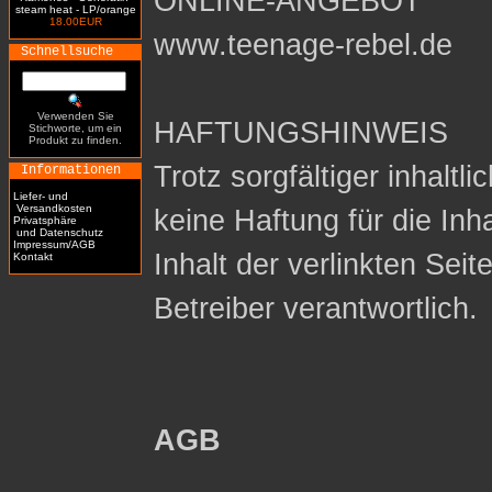
ONLINE-ANGEBOT
steam heat - LP/orange
18.00EUR
www.teenage-rebel.de
Schnellsuche
Verwenden Sie
HAFTUNGSHINWEIS
Stichworte, um ein
Produkt zu finden.
Trotz sorgfältiger inhaltl
Informationen
Liefer- und
Versandkosten
keine Haftung für die Inh
Privatsphäre
und Datenschutz
Impressum/AGB
Inhalt der verlinkten Seit
Kontakt
Betreiber verantwortlich.
AGB