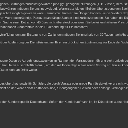
fangenen Leistungen zurückzugewähren [und ggf. gezogene Nutzungen (z. B. Zinsen) heraus
ckgewähren, müssen Sie uns insoweit ggf. Wertersatz leisten. [Bei der Überlassung von Sach
geschäft möglich gewesen wäre - zurückzuführen ist. Im Übrigen können Sie die Wertersatzpf
en Wert beeinträchtigt. Paketversandfähige Sachen sind zurückzusenden. Sie haben die Rü
n Sache einen Betrag von 40 Euro nicht übersteigt oder wenn Sie bei einem höheren Preis d
racht haben. Anderenfalls ist die Rücksendung für Sie kostenfrei.
Verpflichtungen zur Erstattung von Zahlungen müssen Sie innerhalb von 30 Tagen nach Absen
 mit der Ausführung der Dienstleistung mit Ihrer ausdrücklichen Zustimmung vor Ende der Wide
gene Daten zu Abrechnungszwecken im Rahmen der Vertragsdurchführung elektronisch vera
re Daten ausschließlich dazu, um den mit Ihnen abgeschlossenen Vertrag erfüllen zu kön
ten nicht an Dritte weiter.
sichert hat, sowie für Schäden, die durch Vorsatz oder grobe Fahrlässigkeit verursacht w
 nicht an der Ware selbst enstanden sind, für entgangenen Gewinn oder sonstige Vermögen
echt der Bundesrepublik Deutschland. Sofern der Kunde Kaufmann ist, ist Düsseldorf ausschl