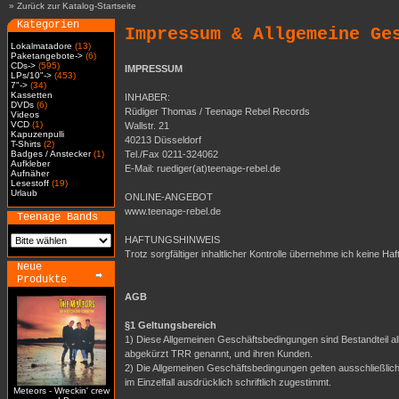
»
Zurück zur Katalog-Startseite
Kategorien
Impressum & Allgemeine Ge
Lokalmatadore
(13)
Paketangebote->
(6)
CDs->
(595)
IMPRESSUM
LPs/10"->
(453)
7"->
(34)
Kassetten
INHABER:
DVDs
(6)
Rüdiger Thomas / Teenage Rebel Records
Videos
VCD
(1)
Wallstr. 21
Kapuzenpulli
40213 Düsseldorf
T-Shirts
(2)
Badges / Anstecker
(1)
Tel./Fax 0211-324062
Aufkleber
E-Mail: ruediger(at)teenage-rebel.de
Aufnäher
Lesestoff
(19)
Urlaub
ONLINE-ANGEBOT
www.teenage-rebel.de
Teenage Bands
HAFTUNGSHINWEIS
Trotz sorgfältiger inhaltlicher Kontrolle übernehme ich keine Haf
Neue
Produkte
AGB
§1 Geltungsbereich
1) Diese Allgemeinen Geschäftsbedingungen sind Bestandteil a
abgekürzt TRR genannt, und ihren Kunden.
2) Die Allgemeinen Geschäftsbedingungen gelten ausschließli
im Einzelfall ausdrücklich schriftlich zugestimmt.
Meteors - Wreckin' crew