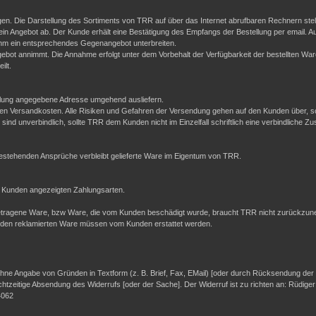
en. Die Darstellung des Sortiments von TRR auf über das Internet abrufbaren Rechnern stell
ein Angebot ab. Der Kunde erhält eine Bestätigung des Empfangs der Bestellung per email. A
hm ein entsprechendes Gegenangebot unterbreiten.
bot annimmt. Die Annahme erfolgt unter dem Vorbehalt der Verfügbarkeit der bestellten Wa
ilt.
ellung angegebene Adresse umgehend ausliefern.
esenen Versandkosten. Alle Risiken und Gefahren der Versendung gehen auf den Kunden über, 
sind unverbindlich, sollte TRR dem Kunden nicht im Einzelfall schriftlich eine verbindliche Zu
 bestehenden Ansprüche verbleibt gelieferte Ware im Eigentum von TRR.
 Kunden angezeigten Zahlungsarten.
be getragene Ware, bzw Ware, die vom Kunden beschädigt wurde, braucht TRR nicht zurückzune
nden reklamierten Ware müssen vom Kunden erstattet werden.
ne Angabe von Gründen in Textform (z. B. Brief, Fax, E­Mail) [oder durch Rücksendung der Sa
echtzeitige Absendung des Widerrufs [oder der Sache]. Der Widerruf ist zu richten an: Rüdig
4062