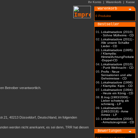
Ihr Konto
|
Warenkorb
|
Kasse
Warenkorb
0 Produkte
Bestseller
01.
Lokalmatadore (2010)
- Söhne Mülheims - CD
02.
Lokalmatadore (2011) -
Alle unsere Schalke
Lieder - CD
03.
Lokalmatadore (1995)
/ Klamydia:
HimmelAchtungPerkele
-Doppel-CD
04.
Lokalmatadore (2010)
- Punk Weihnacht - CD
05.
Profis - Neue
Sensationen und alte
Geheimnisse - CD
06.
Lokalmatadore (1996)
/ Klamydia: Kipsi. - CD
ren Betreiber verantwortlich.
07.
Lokalmatadore (1994)
- Heute ein König - CD
08.
B.trug (1983/2006) -
Lieber schwierig als
schmierig - LP
09.
Lokalmatadore
(1992/2018) - Arme
Armee - LP
r.21, 40213 Düsseldorf, Deutschland, im folgenden
10.
Lokalmatadore (2004)
- Armutszeugnisse - CD
nden werden nicht anerkannt, es sei denn, TRR hat diesen
Bewertungen