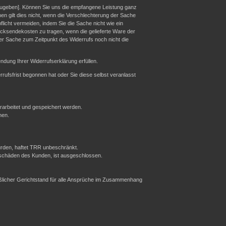
zugeben]. Können Sie uns die empfangene Leistung ganz
en gilt dies nicht, wenn die Verschlechterung der Sache
licht vermeiden, indem Sie die Sache nicht wie ein
cksendekosten zu tragen, wenn die gelieferte Ware der
er Sache zum Zeitpunkt des Widerrufs noch nicht die
dung Ihrer Widerrufserklärung erfüllen.
rrufsfrist begonnen hat oder Sie diese selbst veranlasst
rbeitet und gespeichert werden.
nen.
urden, haftet TRR unbeschränkt.
sschäden des Kunden, ist ausgeschlossen.
ießlicher Gerichtstand für alle Ansprüche im Zusammenhang