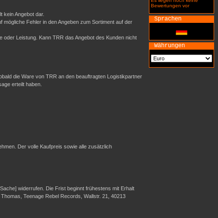
Es liegen noch keine
Bewertungen vor
t kein Angebot dar.
Sprachen
uf mögliche Fehler in den Angeben zum Sortiment auf der
re oder Leistung. Kann TRR das Angebot des Kunden nicht
Währungen
sobald die Ware von TRR an den beauftragten Logistikpartner
sage erteilt haben.
hmen. Der volle Kaufpreis sowie alle zusätzlich
che] widerrufen. Die Frist beginnt frühestens mit Erhalt
er Thomas, Teenage Rebel Records, Wallstr. 21, 40213