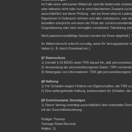
Im Falle eines wirksamen Widerrufs sind die beiderseits emp
oder teilweise nicht oder nur in verschlechtertem Zustand zurü
ausschließlich auf deren Prüfung - wie sie Ihnen etwa im Laden
Eigentümer in Gebrauch nehmen und alles unterlassen, was der
bestellten entspricht und wenn der Preis der zurückzusendende
Gegenleistung oder eine vertraglich vereinbarte Teilzahlung erb
Nicht paketversandfähige Sachen werden bei Ihnen abgeholt.] 
Ihr Widerrufsrecht erlischt vorzeitig, wenn Ihr Vertragspartner
haben (z. B. durch Download etc.).
§7 Datenschutz
1) Gemäß § 33 BDSG weist TRR darauf hin, daß personenbezo
2) Verwendung der personenbezogenen Daten: TRR verwendet Ih
3) Weitergabe von Informationen: TRR gibt personenbezogene Da
§8 Haftung
1) Für Schäden wegen Fehlens von Eigenschaften, die TRR zuge
2) Eine weitergehende Haftung, insbesondere für Schäden, die
§9 Gerichtsstand, Sonstiges
1) Dieser Vertrag unterliegt ausschließlich dem materiellen R
mit der Geschäftsbeziehung.
Rüdiger Thomas
Teenage Rebel Records
Wallstr. 21