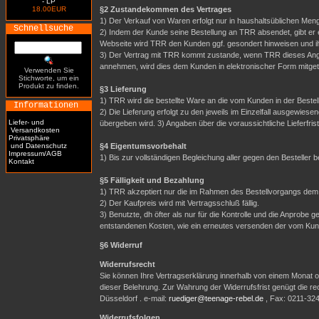
- LP
18.00EUR
§2 Zustandekommen des Vertrages
1) Der Verkauf von Waren erfolgt nur in haushaltsüblichen Meng
Schnellsuche
2) Indem der Kunde seine Bestellung an TRR absendet, gibt er 
Webseite wird TRR den Kunden ggf. gesondert hinweisen und i
3) Der Vertrag mit TRR kommt zustande, wenn TRR dieses Ange
annehmen, wird dies dem Kunden in elektronischer Form mitgete
Verwenden Sie
Stichworte, um ein
Produkt zu finden.
§3 Lieferung
1) TRR wird die bestellte Ware an die vom Kunden in der Best
Informationen
2) Die Lieferung erfolgt zu den jeweils im Einzelfall ausgewi
Liefer- und
übergeben wird. 3) Angaben über die voraussichtliche Lieferfrist 
Versandkosten
Privatsphäre
und Datenschutz
§4 Eigentumsvorbehalt
Impressum/AGB
1) Bis zur vollständigen Begleichung aller gegen den Besteller
Kontakt
§5 Fälligkeit und Bezahlung
1) TRR akzeptiert nur die im Rahmen des Bestellvorgangs dem
2) Der Kaufpreis wird mit Vertragsschluß fällig.
3) Benutzte, dh öfter als nur für die Kontrolle und die Anpro
entstandenen Kosten, wie ein erneutes versenden der vom Ku
§6 Widerruf
Widerrufsrecht
Sie können Ihre Vertragserklärung innerhalb von einem Monat oh
dieser Belehrung. Zur Wahrung der Widerrufsfrist genügt die r
Düsseldorf . e-mail:
ruediger@teenage-rebel.de
, Fax: 0211-32
Widerrufsfolgen